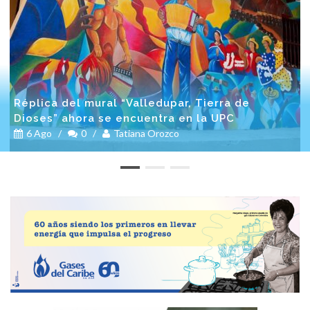
Réplica del mural “Valledupar, Tierra de
Dioses” ahora se encuentra en la UPC
6 Ago
/
0
/
Tatiana Orozco