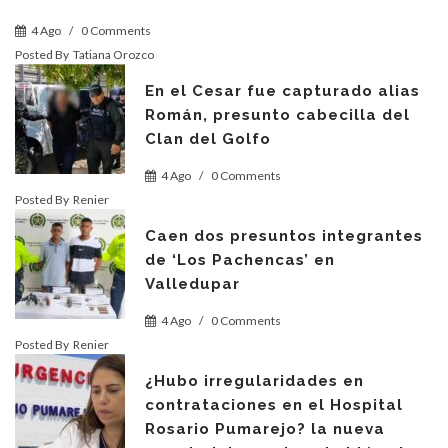
4 Ago
/
0 Comments
Posted By
Tatiana Orozco
En el Cesar fue capturado alias
Román, presunto cabecilla del
Clan del Golfo
4 Ago
/
0 Comments
Posted By
Renier
Caen dos presuntos integrantes
de ‘Los Pachencas’ en
Valledupar
4 Ago
/
0 Comments
Posted By
Renier
¿Hubo irregularidades en
contrataciones en el Hospital
Rosario Pumarejo? la nueva