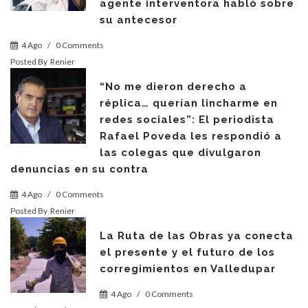
agente interventora habló sobre
su antecesor
4 Ago
/
0 Comments
Posted By
Renier
“No me dieron derecho a
réplica… querían lincharme en
redes sociales”: El periodista
Rafael Poveda les respondió a
las colegas que divulgaron
denuncias en su contra
4 Ago
/
0 Comments
Posted By
Renier
La Ruta de las Obras ya conecta
el presente y el futuro de los
corregimientos en Valledupar
4 Ago
/
0 Comments