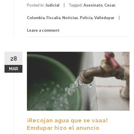
Posted in:
Judicial
Tagged:
Asesinato
,
Cesar
,
Colombia
,
Fiscalía
,
Noticias
,
Policía
,
Valledupar
Leave a comment
28
MAR
¡Recojan agua que se vaaa!
Emdupar hizo el anuncio