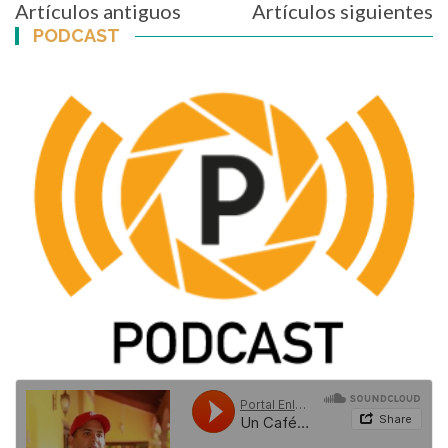
Navegación
Artículos antiguos
Artículos siguientes
de
PODCAST
entradas