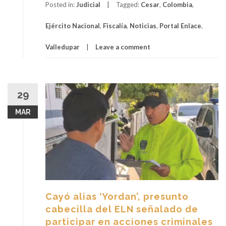
Posted in:
Judicial
Tagged:
Cesar
,
Colombia
,
Ejército Nacional
,
Fiscalía
,
Noticias
,
Portal Enlace
,
Valledupar
Leave a comment
29
MAR
Cayó alias ‘Yordan’, presunto
cabecilla del ELN señalado de
participar en acciones criminales