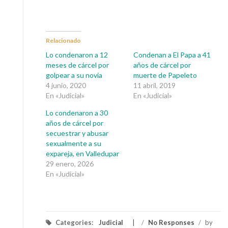
Relacionado
Lo condenaron a 12
Condenan a El Papa a 41
meses de cárcel por
años de cárcel por
golpear a su novia
muerte de Papeleto
4 junio, 2020
11 abril, 2019
En «Judicial»
En «Judicial»
Lo condenaron a 30
años de cárcel por
secuestrar y abusar
sexualmente a su
expareja, en Valledupar
29 enero, 2026
En «Judicial»
Categories:
Judicial
/
No Responses
/
by