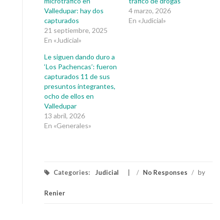
microtráfico en
tráfico de drogas
Valledupar: hay dos
4 marzo, 2026
capturados
En «Judicial»
21 septiembre, 2025
En «Judicial»
Le siguen dando duro a
‘Los Pachencas’: fueron
capturados 11 de sus
presuntos integrantes,
ocho de ellos en
Valledupar
13 abril, 2026
En «Generales»
Categories:
Judicial
/
No Responses
/
by
Renier