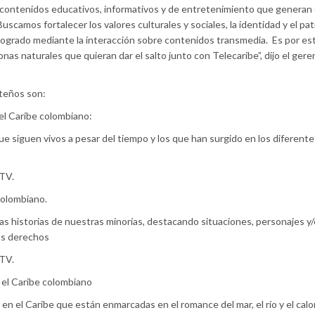
 contenidos educativos, informativos y de entretenimiento que generan 
uscamos fortalecer los valores culturales y sociales, la identidad y el pa
 logrado mediante la interacción sobre contenidos transmedia.
Es por es
as naturales que quieran dar el salto junto con Telecaribe”, dijo el gere
teños son:
el Caribe colombiano:
ue siguen vivos a pesar del tiempo y los que han surgido en los diferente
NTV.
colombiano.
ar las historias de nuestras minorías, destacando situaciones, personajes y
us derechos
TV.
 el Caribe colombiano
 en el Caribe que están enmarcadas en el romance del mar, el río y el calo