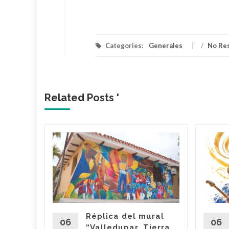
Categories:
Generales
/
No Re
Related Posts '
lica…
arme en
: El
ael
s
Réplica del mural
06
06
“Valledupar, Tierra