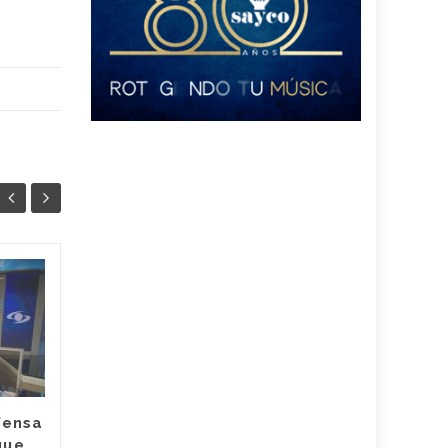
¿Hubo
04
04
irregularidades en
AGO
contrataciones en el
AGO
Hospital Rosario
Pumarejo? la nueva
agente interventora
habló sobre su
fensa
antecesor
que