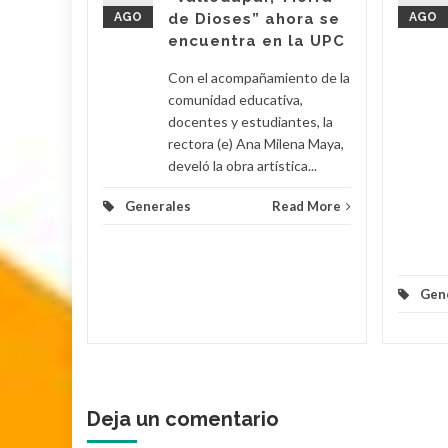
AGO
de Dioses” ahora se
AGO
su
encuentra en la UPC
Con el acompañamiento de la
 Poveda
comunidad educativa,
docentes y estudiantes, la
rectora (e) Ana Milena Maya,
lomino y
develó la obra artística...
Generales
Read More
d More
Gen
Deja un comentario