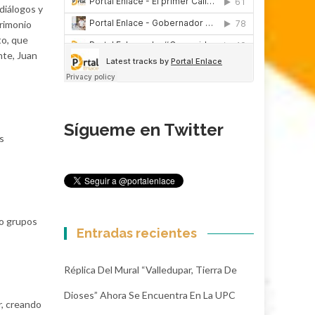
diálogos y
trimonio
to, que
nte, Juan
Sígueme en Twitter
s
/o grupos
Entradas recientes
Réplica Del Mural “Valledupar, Tierra De
Dioses” Ahora Se Encuentra En La UPC
r, creando