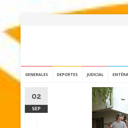
Skip
GENERALES
DEPORTES
JUDICIAL
ENTÉR
to
content
02
SEP