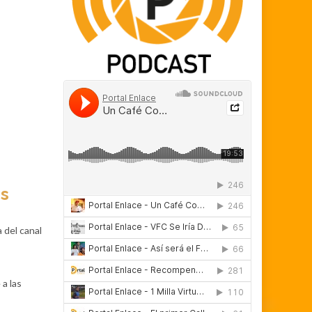
os
 del canal
a las