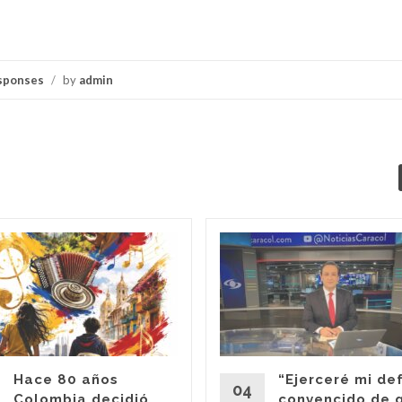
sponses
/
by
admin
Hace 80 años
“Ejerceré mi de
04
Colombia decidió
convencido de 