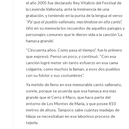
el año 2005 fue declarado Rey Vitalicio del Festival de
la Leyenda Vallenata, ante la inminencia de una
grabación, y teniendo en la punta de la lengua el verso
“Pa’ que el pueblo vallenato, meciéndose en ella cante”,
tiñó en su memoria los recuerdos de aquellos paisajes y
personajes comunes que le dieron vida a la canción ‘La
hamaca grande’.
“Cincuenta años. Como pasa el tiempo”, fue lo primero
que expresó. Pensó un poco, y continuó: “Con esa
canción logré meter sin tanto esfuerzo en esa cama
colgante, como muchos la llaman, a esos dos pueblos
con su folclor y sus costumbres”.
Ya metido de lleno en ese memorable canto vallenato,
sonríe, porque se acuerda que esa hamaca era más
grande que el Cerro é Maco, que hace parte del
entorno de Los Montes de María, y que posee 810
metros de altura. Tampoco sabe cuántas madejas de
hilaza se necesitaban en ese laborioso proceso de
tejerla.