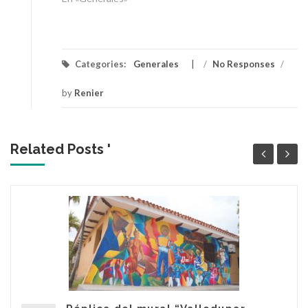
Categories:
Generales
/
No Responses
/
by
Renier
Related Posts '