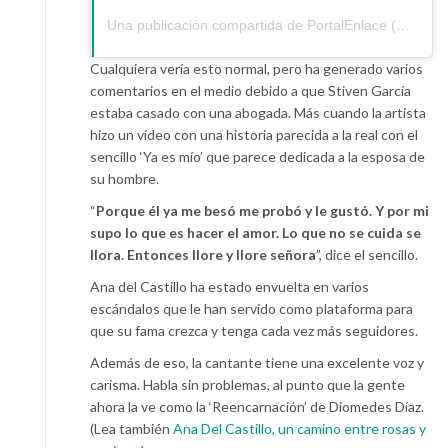
Una publicación compartida de
PortalEnlace
(@portalenlace) el
Cualquiera vería esto normal, pero ha generado varios
comentarios en el medio debido a que Stiven García
estaba casado con una abogada. Más cuando la artista
hizo un vídeo con una historia parecida a la real con el
sencillo ‘Ya es mío’ que parece dedicada a la esposa de
su hombre.
“
Porque él ya me besó me probó y le gustó. Y por mi
supo lo que es hacer el amor. Lo que no se cuida se
llora. Entonces llore y llore señora
”, dice el sencillo.
Ana del Castillo ha estado envuelta en varios
escándalos que le han servido como plataforma para
que su fama crezca y tenga cada vez más seguidores.
Además de eso, la cantante tiene una excelente voz y
carisma. Habla sin problemas, al punto que la gente
ahora la ve como la ‘Reencarnación’ de Diomedes Díaz.
(Lea también
Ana Del Castillo, un camino entre rosas y