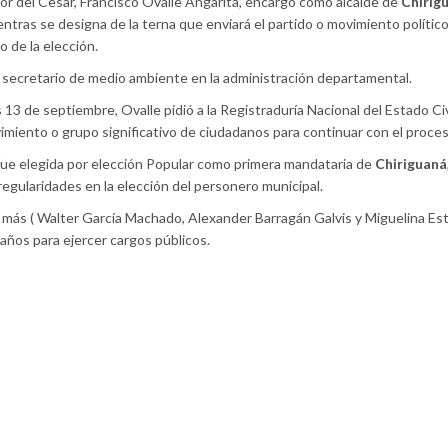
r del Cesar, Francisco Ovalle Angarita, encargó como alcalde de
Chirig
entras se designa de la terna que enviará el partido o movimiento político
o de la elección.
ecretario de medio ambiente en la administración departamental.
3 de septiembre, Ovalle pidió a la Registraduría Nacional del Estado Civ
ovimiento o grupo significativo de ciudadanos para continuar con el proces
 fue elegida por elección Popular como primera mandataria de
Chiriguaná
regularidades en la elección del personero municipal.
s más ( Walter García Machado, Alexander Barragán Galvis y Miguelina Es
 años para ejercer cargos públicos.