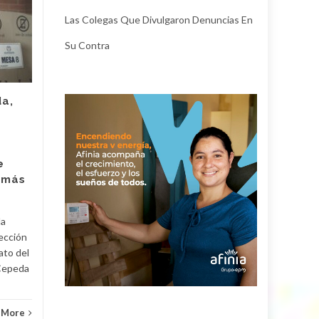
En el Pacto Histórico
04
28
de Cesar hay fisuras:
Las Colegas Que Divulgaron Denuncias En
JUN
egos e
MAY
Su Contra
incomodidades
ponen en peligro lo
que han logrado y
que Iván Cepeda
da,
triunfe
El resultado de la primera
vuelta en la elección
e
presidencial en Colombia
 más
aportó para que se reflejara
el estado en el que se
encuentra...
la
lección
Política
Read More
Políti
ato del
 Cepeda
 More