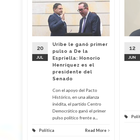
fonso
ndo a
el
Uribe le ganó primer
20
12
pulso a De la
JUL
Espriella: Honorio
JUN
 del
Henríquez es el
ectoral
presidente del
po
Senado
nero de
 visto en
Con el apoyo del Pacto
Histórico, en una alianza
inédita, el partido Centro
d More
Democrático ganó el primer
Polí
pulso político frente a...
Política
Read More