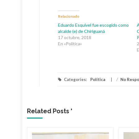
Relacionado
Eduardo Esquivel fue escogido como
A
alcalde (e) de Chiriguaná
C
17 octubre, 2018
P
En «Política»
2
E
Categories:
Política
/
No Resp
Related Posts '