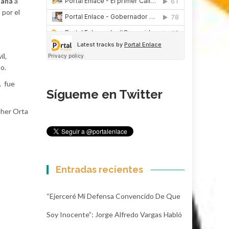
uaná
a
 por el
il,
o.
, fue
Sígueme en Twitter
ther Orta
Entradas recientes
“Ejerceré Mi Defensa Convencido De Que
Soy Inocente”: Jorge Alfredo Vargas Habló