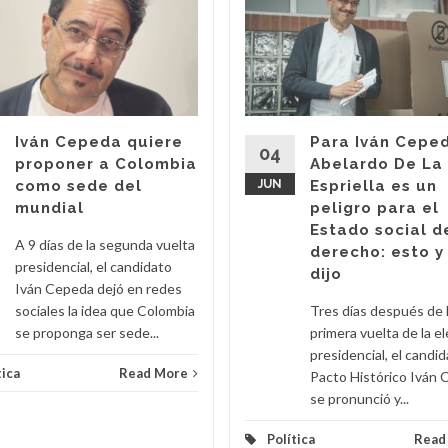
Iván Cepeda quiere
Para Iván Cepe
04
proponer a Colombia
Abelardo De La
como sede del
JUN
Espriella es un
mundial
peligro para el
Estado social d
A 9 días de la segunda vuelta
derecho: esto y
presidencial, el candidato
dijo
Iván Cepeda dejó en redes
sociales la idea que Colombia
Tres días después de 
se proponga ser sede...
primera vuelta de la e
presidencial, el candid
tica
Read More
Pacto Histórico Iván
se pronunció y...
Política
Read