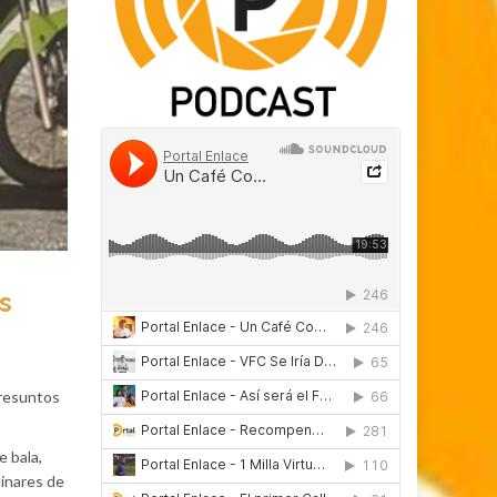
s
presuntos
e bala,
minares de