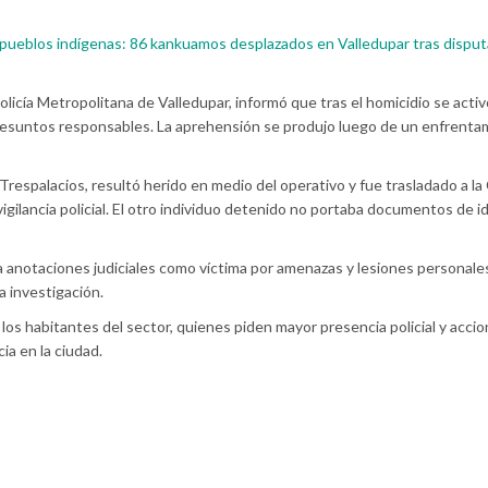
 pueblos indígenas: 86 kankuamos desplazados en Valledupar tras disput
licía Metropolitana de Valledupar, informó que tras el homicidio se activ
resuntos responsables. La aprehensión se produjo luego de un enfrenta
respalacios, resultó herido en medio del operativo y fue trasladado a la 
gilancia policial. El otro individuo detenido no portaba documentos de i
 anotaciones judiciales como víctima por amenazas y lesiones personales
a investigación.
os habitantes del sector, quienes piden mayor presencia policial y acci
ia en la ciudad.