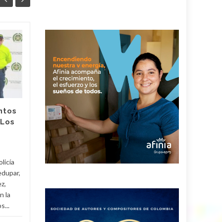
Ataque terrorista a
01
30
Comando de la
AGO
Policía de Norte de
JUL
Santander en
Cúcuta dejó heridos
a uniformados y
civiles
ntos
‘Los
Un carro bomba, rampas con
explosivos y fusiles fueron
usados en el ataque
terrorista en contra del
licía
Comando de la Policía de
edupar,
Norte de...
z,
Judici
n la
Judicial
Read More
s...