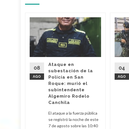
la
imer,
turado
a
Super
dupar
Ataque en
08
04
subestación de la
es de
AGO
Policía en San
AGO
legalizó
Roque: murió el
r José
subintendente
quien
Algemiro Rodelo
ceso...
Canchila
d More
El ataque a la fuerza pública
se registró la noche de este
7 de agosto sobre las 10:40