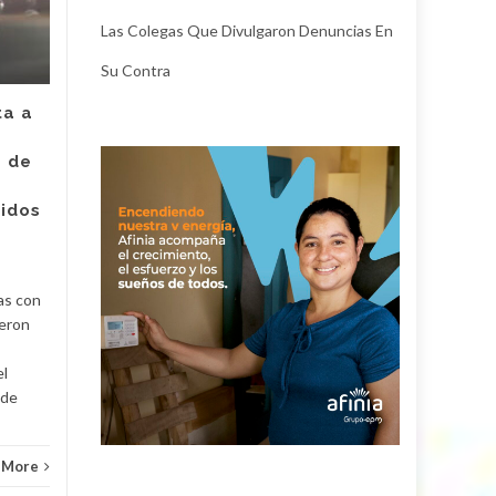
JUL
el hombre capturado
JUL
Las Colegas Que Divulgaron Denuncias En
por intento de
asesinato de la
Su Contra
empleada de Super
Giros en Valledupar
ta a
Un juez con funciones de
e de
control de garantías legalizó
Judici
la captura de Deimer José
ridos
Acosta Torregrosa, quien
y
debe afrontar un proceso...
Judicial
Read More
as con
ueron
el
 de
 More