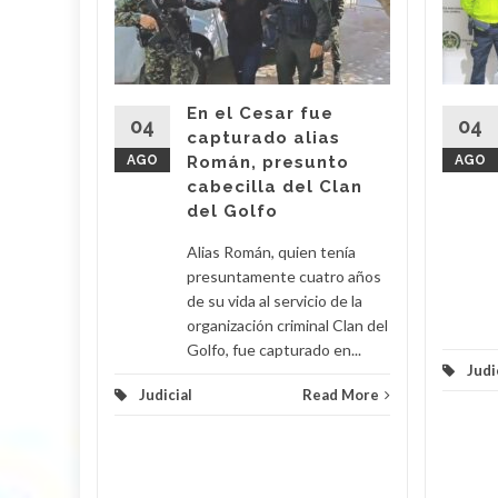
 Araújo,
o' fue
imas
En el Cesar fue
r por
04
04
capturado alias
AGO
Román, presunto
AGO
cabecilla del Clan
d More
del Golfo
Alias Román, quien tenía
presuntamente cuatro años
de su vida al servicio de la
organización criminal Clan del
Golfo, fue capturado en...
Judi
Judicial
Read More