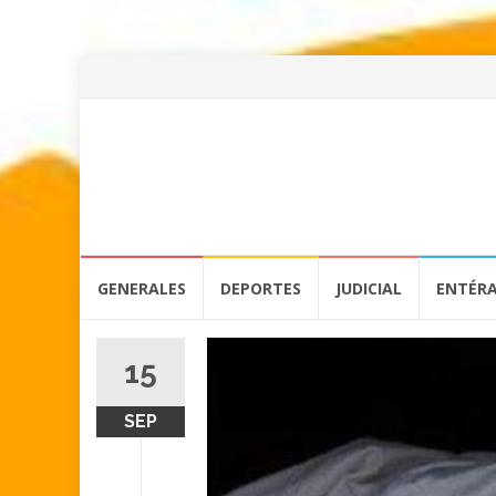
Skip
GENERALES
DEPORTES
JUDICIAL
ENTÉR
to
content
15
SEP