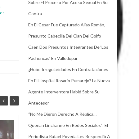
Sobre El Proceso Por Acoso Sexual En Su
a
res
Contra
En El Cesar Fue Capturado Alias Román,
Presunto Cabecilla Del Clan Del Golfo
Caen Dos Presuntos Integrantes De ‘Los
Pachencas’ En Valledupar
¿Hubo Irregularidades En Contrataciones
En El Hospital Rosario Pumarejo? La Nueva
Agente Interventora Habló Sobre Su
Antecesor
“No Me Dieron Derecho A Réplica…
Querían Lincharme En Redes Sociales”: El
Juez legalizó la
30
24
captura de Deimer,
Periodista Rafael Poveda Les Respondió A