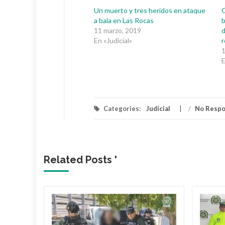
Un muerto y tres heridos en ataque
C
a bala en Las Rocas
b
11 marzo, 2019
d
En «Judicial»
r
1
E
Categories:
Judicial
/
No Resp
Related Posts '
 dueño
Mami’