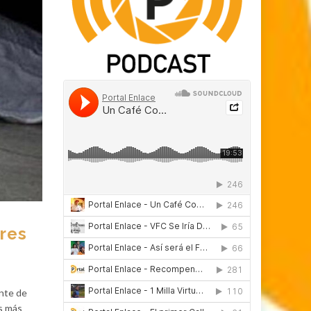
tres
ente de
es más