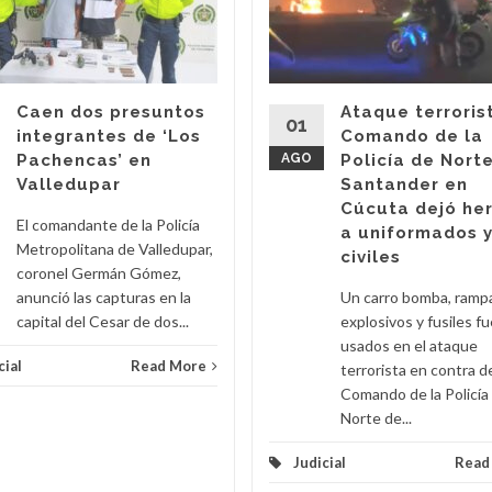
Caen dos presuntos
Ataque terroris
01
integrantes de ‘Los
Comando de la
Pachencas’ en
AGO
Policía de Nort
Valledupar
Santander en
Cúcuta dejó he
El comandante de la Policía
a uniformados 
Metropolitana de Valledupar,
civiles
coronel Germán Gómez,
anunció las capturas en la
Un carro bomba, ramp
capital del Cesar de dos...
explosivos y fusiles f
usados en el ataque
cial
Read More
terrorista en contra d
Comando de la Policía
Norte de...
Judicial
Read