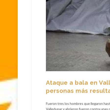
Ataque a bala en Val
personas más result
Fueron tres los hombres que llegaron hasta
Valledupar y abrieron fueron contra unas 