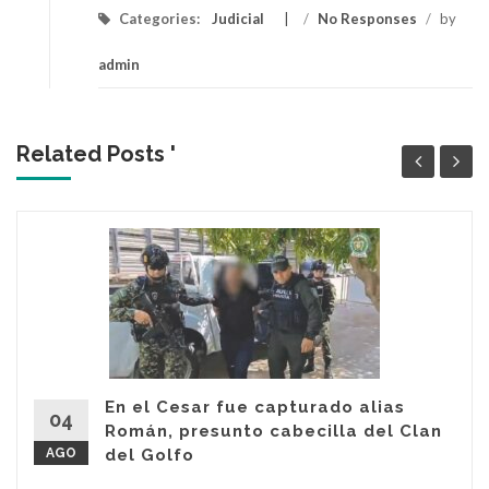
Categories:
Judicial
/
No Responses
/
by
admin
Related Posts '
En el Cesar fue capturado alias
04
Román, presunto cabecilla del Clan
AGO
del Golfo