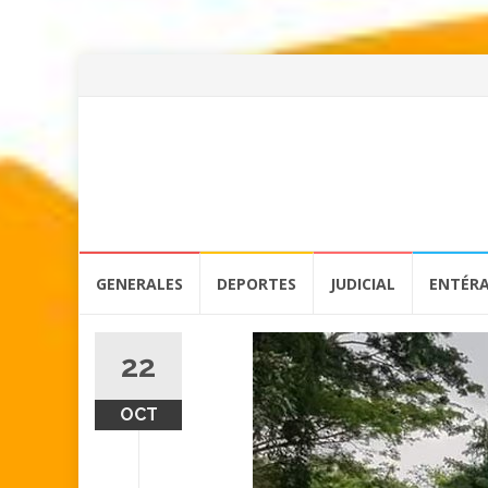
Skip
GENERALES
DEPORTES
JUDICIAL
ENTÉR
to
content
22
OCT