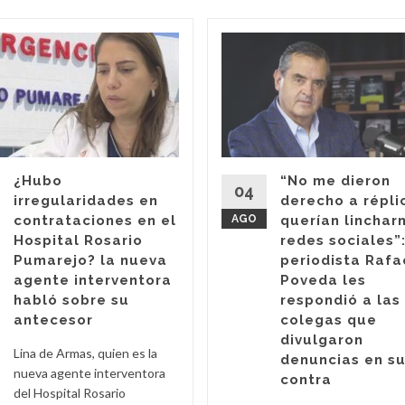
¿Hubo
“No me dieron
04
irregularidades en
derecho a répli
contrataciones en el
AGO
querían linchar
Hospital Rosario
redes sociales”:
Pumarejo? la nueva
periodista Rafa
agente interventora
Poveda les
habló sobre su
respondió a las
antecesor
colegas que
divulgaron
Lina de Armas, quien es la
denuncias en s
nueva agente interventora
contra
del Hospital Rosario