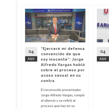
toreo
ríos en
 ha
“Ejerceré mi defensa
e la
04
04
convencido de que
upo
AGO
soy inocente”: Jorge
AGO
ara la
Alfredo Vargas habló
de
sobre el proceso por
toreo de
acoso sexual en su
contra
d More
El reconocido presentador
Jorge Alfredo Vargas, rompió
el silencio y se refirió al
proceso que hay en su