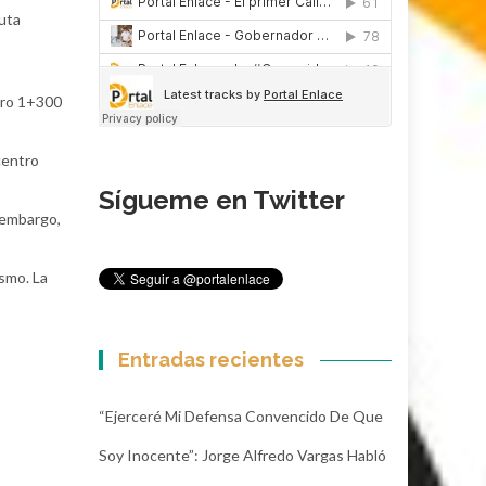
ruta
etro 1+300
centro
Sígueme en Twitter
n embargo,
ismo. La
Entradas recientes
“Ejerceré Mi Defensa Convencido De Que
Soy Inocente”: Jorge Alfredo Vargas Habló