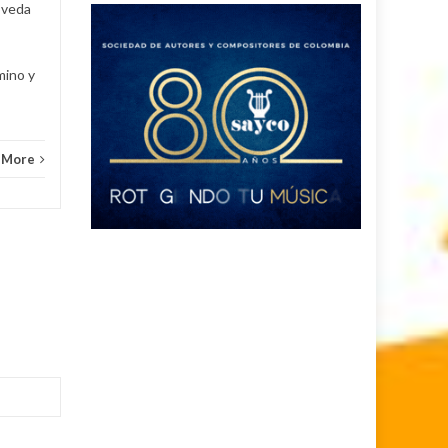
oveda
mino y
 More