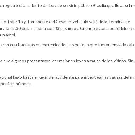
 registró el accidente del bus de servicio público Brasilia que llevaba la 
 de Tránsito y Transporte del Cesar, el vehículo salió de la Terminal de
ar a las 2:30 de la mañana con 33 pasajeros. Cuando estaba por el kilóm
un árbol.
ltaron con fracturas en extremidades, es por eso que fueron enviados al 
 a que algunos presentaron laceraciones leves a causa de los vidrios. Si
Nacional llegó hasta el lugar del accidente para investigar las causas del m
uperficie húmeda.