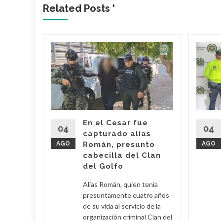
Related Posts '
 dueño
Mami’
 Araújo,
o' fue
imas
En el Cesar fue
r por
04
04
capturado alias
AGO
Román, presunto
AGO
cabecilla del Clan
d More
del Golfo
Alias Román, quien tenía
presuntamente cuatro años
de su vida al servicio de la
organización criminal Clan del