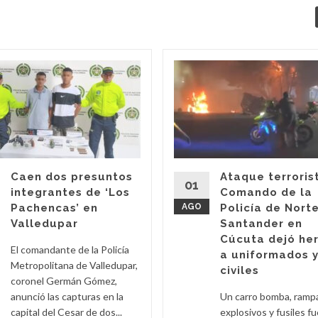
Caen dos presuntos
Ataque terroris
01
integrantes de ‘Los
Comando de la
Pachencas’ en
AGO
Policía de Nort
Valledupar
Santander en
Cúcuta dejó he
El comandante de la Policía
a uniformados 
Metropolitana de Valledupar,
civiles
coronel Germán Gómez,
anunció las capturas en la
Un carro bomba, ramp
capital del Cesar de dos...
explosivos y fusiles f