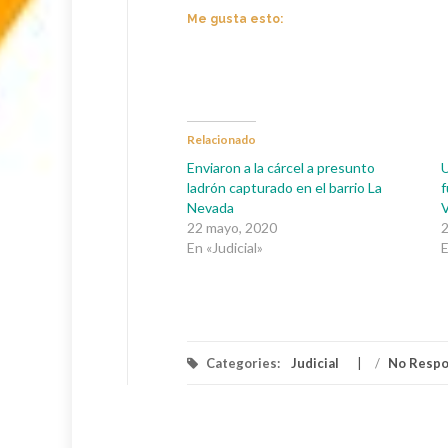
Me gusta esto:
Relacionado
Enviaron a la cárcel a presunto
U
ladrón capturado en el barrio La
f
Nevada
V
22 mayo, 2020
2
En «Judicial»
E
Categories:
Judicial
/
No Resp