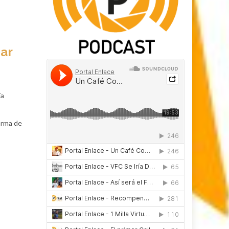
ar
ía
arma de