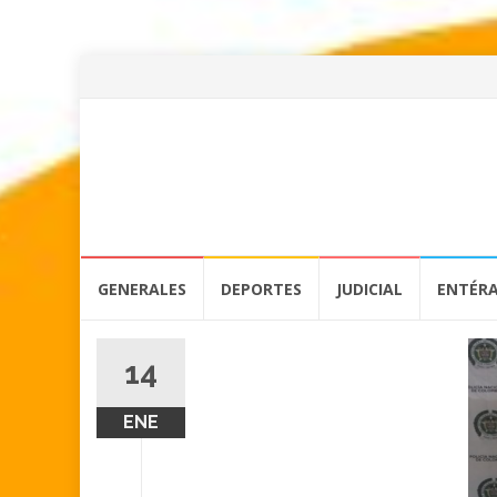
Skip
GENERALES
DEPORTES
JUDICIAL
ENTÉR
to
content
14
ENE