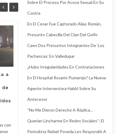
Sobre El Proceso Por Acoso Sexual En Su
Contra
En El Cesar Fue Capturado Alias Román,
Juez legalizó la
Presunto Cabecilla Del Clan Del Golfo
30
24
captura de Deimer,
Caen Dos Presuntos Integrantes De ‘Los
JUL
el hombre capturado
JUL
por intento de
Pachencas’ En Valledupar
asesinato de la
empleada de Super
¿Hubo Irregularidades En Contrataciones
Giros en Valledupar
ta a
En El Hospital Rosario Pumarejo? La Nueva
Un juez con funciones de
e de
Agente Interventora Habló Sobre Su
control de garantías legalizó
Judici
la captura de Deimer José
Antecesor
ridos
Acosta Torregrosa, quien
y
“No Me Dieron Derecho A Réplica…
debe afrontar un proceso...
Querían Lincharme En Redes Sociales”: El
Judicial
Read More
as con
Periodista Rafael Poveda Les Respondió A
ueron