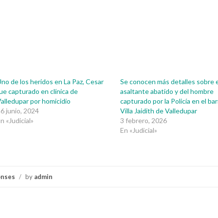
no de los heridos en La Paz, Cesar
Se conocen más detalles sobre e
ue capturado en clínica de
asaltante abatido y del hombre
alledupar por homicidio
capturado por la Policía en el bar
6 junio, 2024
Villa Jaidith de Valledupar
n «Judicial»
3 febrero, 2026
En «Judicial»
onses
/
by
admin