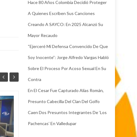
Hace 80 Años Colombia Decidió Proteger
A Quienes Escriben Sus Canciones
Creando A SAYCO: En 2025 Alcanzó Su
Mayor Recaudo
“Ejerceré Mi Defensa Convencido De Que
Soy Inocente”: Jorge Alfredo Vargas Habló
Sobre El Proceso Por Acoso Sexual En Su
Contra
En El Cesar Fue Capturado Alias Román,
Presunto Cabecilla Del Clan Del Golfo
En el Cesar fue
04
04
capturado alias
Caen Dos Presuntos Integrantes De ‘Los
AGO
Román, presunto
AGO
Pachencas’ En Valledupar
cabecilla del Clan
del Golfo