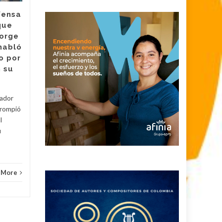
Alias Román, quien tenía
fensa
presuntamente cuatro años
que
de su vida al servicio de la
Jorge
organización criminal Clan del
habló
Golfo, fue capturado en...
o por
Judici
 su
Judicial
Read More
tador
 rompió
l
u
 More