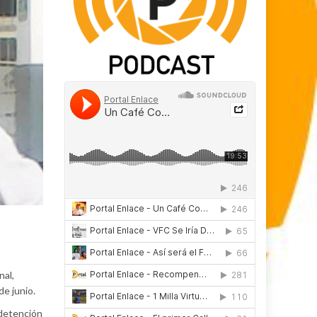
nal,
de junio.
 detención