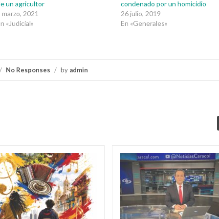
e un agricultor
condenado por un homicidio
 marzo, 2021
26 julio, 2019
n «Judicial»
En «Generales»
/
No Responses
/
by
admin