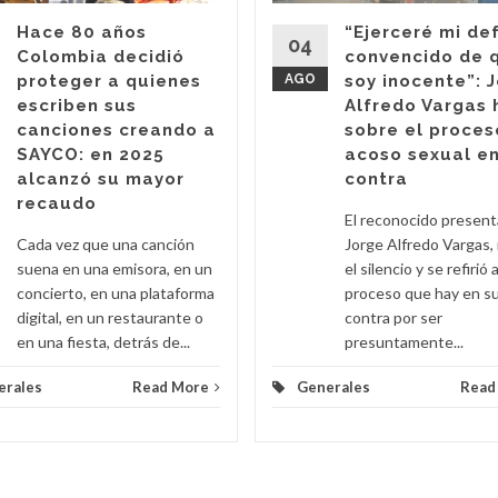
Hace 80 años
“Ejerceré mi de
04
Colombia decidió
convencido de 
proteger a quienes
AGO
soy inocente”: 
escriben sus
Alfredo Vargas 
canciones creando a
sobre el proces
SAYCO: en 2025
acoso sexual en
alcanzó su mayor
contra
recaudo
El reconocido presen
Cada vez que una canción
Jorge Alfredo Vargas,
suena en una emisora, en un
el silencio y se refirió a
concierto, en una plataforma
proceso que hay en s
digital, en un restaurante o
contra por ser
en una fiesta, detrás de...
presuntamente...
erales
Read More
Generales
Read