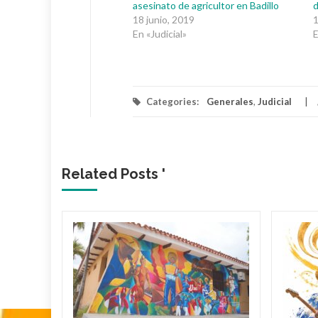
asesinato de agricultor en Badillo
d
18 junio, 2019
1
En «Judicial»
E
Categories:
Generales
,
Judicial
Related Posts '
untos
 ‘Los
Policía