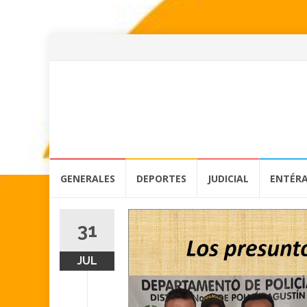
Skip
GENERALES
DEPORTES
JUDICIAL
ENTÉR
to
content
31
JUL