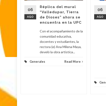
lledupar,
Réplica del mural
mez,
06
06
“Valledupar, Tierra
 en la
AGO
de Dioses” ahora se
AGO
dos...
encuentra en la UPC
d More
Con el acompañamiento de la
comunidad educativa,
docentes y estudiantes, la
rectora (e) Ana Milena Maya,
develó la obra artística...
Generales
Read More
Gen