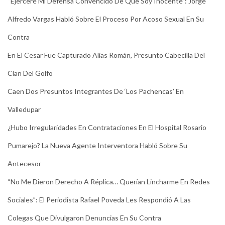
“Ejerceré Mi Defensa Convencido De Que Soy Inocente”: Jorge
Alfredo Vargas Habló Sobre El Proceso Por Acoso Sexual En Su
Contra
En El Cesar Fue Capturado Alias Román, Presunto Cabecilla Del
Clan Del Golfo
Caen Dos Presuntos Integrantes De ‘Los Pachencas’ En
Valledupar
¿Hubo Irregularidades En Contrataciones En El Hospital Rosario
Pumarejo? La Nueva Agente Interventora Habló Sobre Su
Antecesor
“No Me Dieron Derecho A Réplica… Querían Lincharme En Redes
Sociales”: El Periodista Rafael Poveda Les Respondió A Las
Colegas Que Divulgaron Denuncias En Su Contra