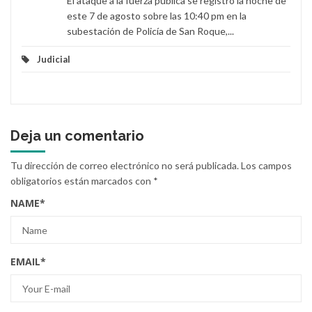
El ataque a la fuerza pública se registró la noche de
este 7 de agosto sobre las 10:40 pm en la
subestación de Policía de San Roque,...
Judicial
Deja un comentario
Tu dirección de correo electrónico no será publicada.
Los campos
obligatorios están marcados con
*
NAME
*
EMAIL
*