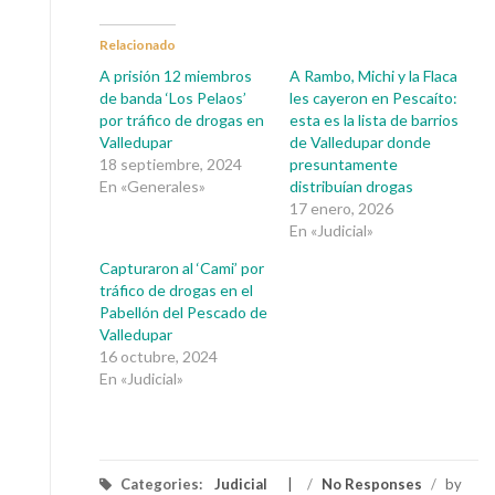
Relacionado
A prisión 12 miembros
A Rambo, Michi y la Flaca
de banda ‘Los Pelaos’
les cayeron en Pescaíto:
por tráfico de drogas en
esta es la lista de barrios
Valledupar
de Valledupar donde
18 septiembre, 2024
presuntamente
En «Generales»
distribuían drogas
17 enero, 2026
En «Judicial»
Capturaron al ‘Cami’ por
tráfico de drogas en el
Pabellón del Pescado de
Valledupar
16 octubre, 2024
En «Judicial»
Categories:
Judicial
/
No Responses
/
by