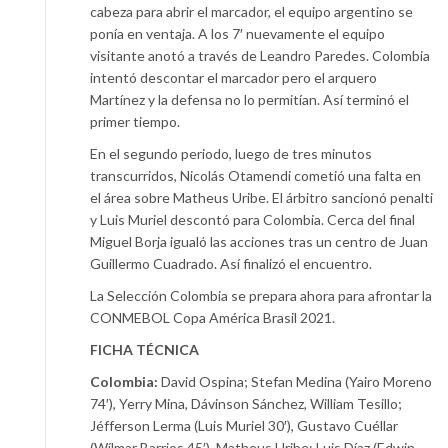
cabeza para abrir el marcador, el equipo argentino se
ponía en ventaja. A los 7′ nuevamente el equipo
visitante anotó a través de Leandro Paredes. Colombia
intentó descontar el marcador pero el arquero
Martínez y la defensa no lo permitían. Así terminó el
primer tiempo.
En el segundo periodo, luego de tres minutos
transcurridos, Nicolás Otamendi cometió una falta en
el área sobre Matheus Uribe. El árbitro sancionó penalti
y Luis Muriel descontó para Colombia. Cerca del final
Miguel Borja igualó las acciones tras un centro de Juan
Guillermo Cuadrado. Así finalizó el encuentro.
La Selección Colombia se prepara ahora para afrontar la
CONMEBOL Copa América Brasil 2021.
FICHA TÉCNICA
Colombia:
David Ospina; Stefan Medina (Yairo Moreno
74′), Yerry Mina, Dávinson Sánchez, William Tesillo;
Jéfferson Lerma (Luis Muriel 30′), Gustavo Cuéllar
(Wílmar Barrios 45′), Matheus Uribe; Luis Díaz (Edwin