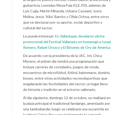
guitarrista, Leonidas Moya Fula (Q.E.P.D), además de
Luis Cujia, Martín Miranda, Urbano Cassiani, Justo
Molina, Jesús ‘Kiko’ Barrios y Olida Ochoa, entre otros
que se destacan por su aporte, social, deportivo y
cultural del sector.
Le puede interesar:
En Valledupar, develaron afiche
promocional del Festival Vallenato en homenaje a Israel
Romero, Rafael Orozco y El Binomio de Oro de América
De acuerdo con la presidenta de la JAC, Iris Chica
Moreno, el primer día tendrá una programación que
incluye carreras de costalados, juegos de ronda,
encuentros de microfútbol, fútbol, balonmano, dominó,
boxeo, entre otras actividades recreodeportivas que
engalanarán las festividades del sector, un lugar lleno
de historia y tradición en el entorno vallenato.
Al día siguiente, domingo 12 de octubre, se realizará en
la plaza principal el tradicional fandango, amenizado por
una tambobanda; luego se celebrará una eucaristía en
la Iglesia Cristo Rey y posteriormente la segunda