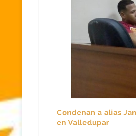
Condenan a alias Ja
en Valledupar