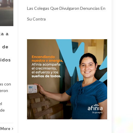
JUL
el hombre capturado
JUL
Las Colegas Que Divulgaron Denuncias En
por intento de
Su Contra
asesinato de la
empleada de Super
Giros en Valledupar
ta a
Un juez con funciones de
e de
control de garantías legalizó
Judici
la captura de Deimer José
ridos
Acosta Torregrosa, quien
y
debe afrontar un proceso...
Judicial
Read More
as con
ueron
el
 de
 More