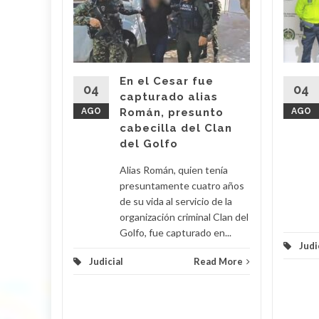
 Araújo,
o' fue
imas
En el Cesar fue
r por
04
04
capturado alias
AGO
Román, presunto
AGO
cabecilla del Clan
d More
del Golfo
Alias Román, quien tenía
presuntamente cuatro años
de su vida al servicio de la
organización criminal Clan del
Golfo, fue capturado en...
Judi
Judicial
Read More