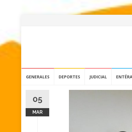
Skip
GENERALES
DEPORTES
JUDICIAL
ENTÉR
to
content
05
MAR