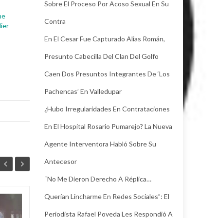
Sobre El Proceso Por Acoso Sexual En Su
ne
Contra
ier
En El Cesar Fue Capturado Alias Román,
Presunto Cabecilla Del Clan Del Golfo
Caen Dos Presuntos Integrantes De ‘Los
Pachencas’ En Valledupar
¿Hubo Irregularidades En Contrataciones
En El Hospital Rosario Pumarejo? La Nueva
Agente Interventora Habló Sobre Su
Antecesor
“No Me Dieron Derecho A Réplica…
Querían Lincharme En Redes Sociales”: El
Juez legalizó la
30
24
Periodista Rafael Poveda Les Respondió A
captura de Deimer,