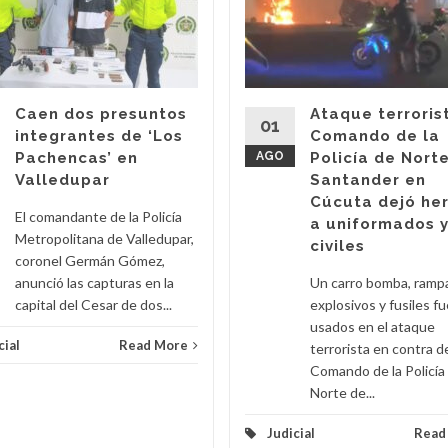
Caen dos presuntos
Ataque terroris
01
integrantes de ‘Los
Comando de la
Pachencas’ en
AGO
Policía de Nort
Valledupar
Santander en
Cúcuta dejó he
El comandante de la Policía
a uniformados 
Metropolitana de Valledupar,
civiles
coronel Germán Gómez,
anunció las capturas en la
Un carro bomba, ramp
capital del Cesar de dos...
explosivos y fusiles f
usados en el ataque
cial
Read More
terrorista en contra d
Comando de la Policía
Norte de...
Judicial
Read