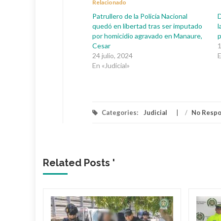
Relacionado
Patrullero de la Policía Nacional
D
quedó en libertad tras ser imputado
l
por homicidio agravado en Manaure,
Cesar
1
24 julio, 2024
E
En «Judicial»
Categories:
Judicial
/
No Resp
Related Posts '
 dueño
Mami’