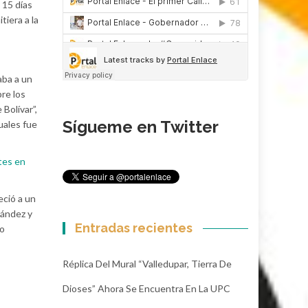
 15 días
tiera a la
aba a un
re los
Bolívar”,
Sígueme en Twitter
cuales fue
tes en
eció a un
nández y
Entradas recientes
ro
Réplica Del Mural “Valledupar, Tierra De
Dioses” Ahora Se Encuentra En La UPC