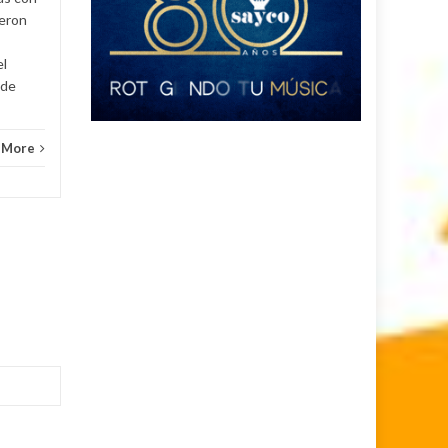
ueron
el
 de
 More