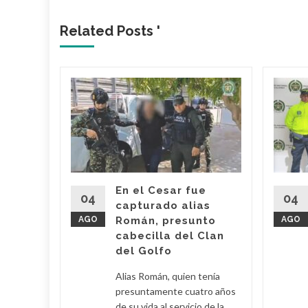
Related Posts '
 dueño
Mami’
 Araújo,
o' fue
imas
En el Cesar fue
r por
04
04
capturado alias
AGO
Román, presunto
AGO
cabecilla del Clan
d More
del Golfo
Alias Román, quien tenía
presuntamente cuatro años
de su vida al servicio de la