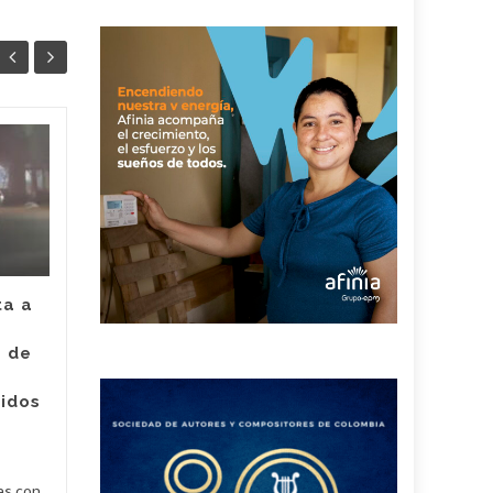
Juez legalizó la
30
24
captura de Deimer,
JUL
el hombre capturado
JUL
por intento de
asesinato de la
empleada de Super
Giros en Valledupar
ta a
Un juez con funciones de
e de
control de garantías legalizó
Judici
la captura de Deimer José
ridos
Acosta Torregrosa, quien
y
debe afrontar un proceso...
Judicial
Read More
as con