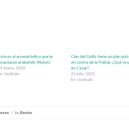
ste es el arsenal bélico que le
Clan del Golfo tiene un plan pist
ncautaron al abatido ‘Moisés’
en contra de la Policía: ¿Qué oc
9 enero, 2026
en Cesar?
n «Judicial»
21 julio, 2022
En «Judicial»
onses
/
by
Renier