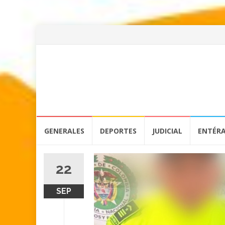
Skip
GENERALES
DEPORTES
JUDICIAL
ENTÉR
to
content
22
SEP