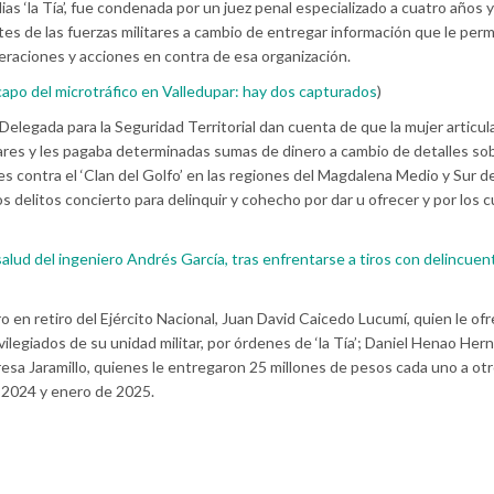
lias ‘la Tía’, fue condenada por un juez penal especializado a cuatro años y
tes de las fuerzas militares a cambio de entregar información que le permi
operaciones y acciones en contra de esa organización.
capo del microtráfico en Valledupar: hay dos capturados
)
 Delegada para la Seguridad Territorial dan cuenta de que la mujer articul
ares y les pagaba determinadas sumas de dinero a cambio de detalles sob
s contra el ‘Clan del Golfo’ en las regiones del Magdalena Medio y Sur de 
los delitos concierto para delinquir y cohecho por dar u ofrecer y por los 
alud del ingeniero Andrés García, tras enfrentarse a tiros con delincuen
o en retiro del Ejército Nacional, Juan David Caicedo Lucumí, quien le ofr
vilegiados de su unidad militar, por órdenes de ‘la Tía’; Daniel Henao Her
resa Jaramillo, quienes le entregaron 25 millones de pesos cada uno a ot
 2024 y enero de 2025.