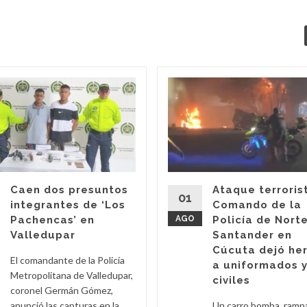
Caen dos presuntos
Ataque terroris
01
integrantes de ‘Los
Comando de la
Pachencas’ en
AGO
Policía de Nort
Valledupar
Santander en
Cúcuta dejó he
El comandante de la Policía
a uniformados 
Metropolitana de Valledupar,
civiles
coronel Germán Gómez,
anunció las capturas en la
Un carro bomba, ramp