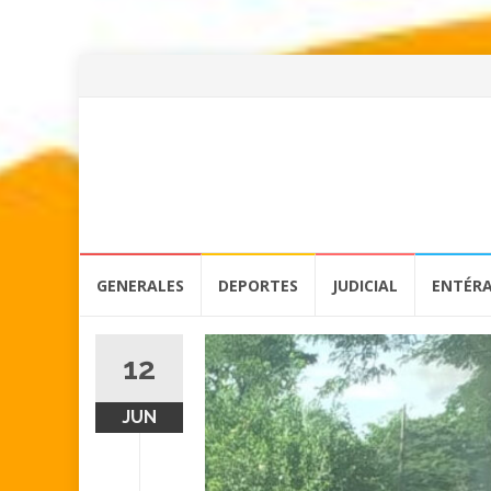
Skip
GENERALES
DEPORTES
JUDICIAL
ENTÉR
to
content
12
JUN