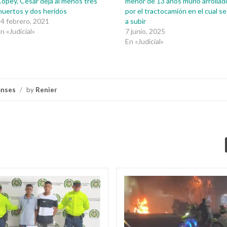
opey, Cesar deja al menos tres
menor de 13 años murió arrollad
uertos y dos heridos
por el tractocamión en el cual se
4 febrero, 2021
a subir
n «Judicial»
7 junio, 2025
En «Judicial»
onses
/
by
Renier