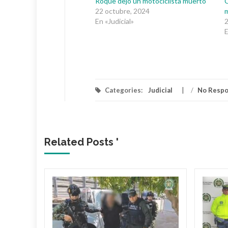
Roque dejó un motociclista muerto
C
22 octubre, 2024
m
En «Judicial»
2
E
Categories:
Judicial
/
No Resp
Related Posts '
 dueño
Mami’