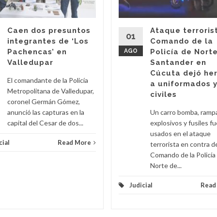
Caen dos presuntos
Ataque terroris
01
integrantes de ‘Los
Comando de la
Pachencas’ en
AGO
Policía de Nort
Valledupar
Santander en
Cúcuta dejó he
El comandante de la Policía
a uniformados 
Metropolitana de Valledupar,
civiles
coronel Germán Gómez,
anunció las capturas en la
Un carro bomba, ramp
capital del Cesar de dos...
explosivos y fusiles f
usados en el ataque
cial
Read More
terrorista en contra d
Comando de la Policía
Norte de...
Judicial
Read