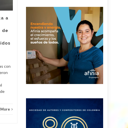
asesinato de la
empleada de Super
Giros en Valledupar
ta a
Un juez con funciones de
e de
control de garantías legalizó
Judici
la captura de Deimer José
ridos
Acosta Torregrosa, quien
y
debe afrontar un proceso...
Judicial
Read More
as con
ueron
el
 de
 More