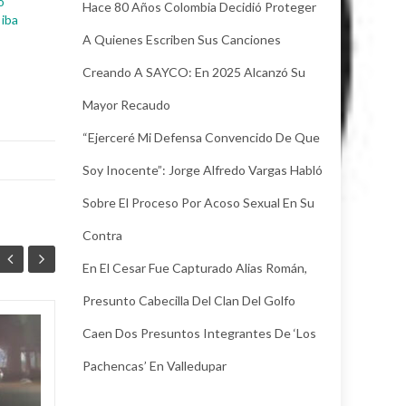
o
Hace 80 Años Colombia Decidió Proteger
 iba
A Quienes Escriben Sus Canciones
Creando A SAYCO: En 2025 Alcanzó Su
Mayor Recaudo
“Ejerceré Mi Defensa Convencido De Que
Soy Inocente”: Jorge Alfredo Vargas Habló
Sobre El Proceso Por Acoso Sexual En Su
Contra
En El Cesar Fue Capturado Alias Román,
Presunto Cabecilla Del Clan Del Golfo
Caen Dos Presuntos Integrantes De ‘Los
Juez legalizó la
30
24
captura de Deimer,
Pachencas’ En Valledupar
JUL
el hombre capturado
JUL
por intento de