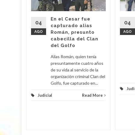
 Araújo,
o' fue
imas
En el Cesar fue
r por
04
04
capturado alias
AGO
Román, presunto
AGO
cabecilla del Clan
d More
del Golfo
Alias Román, quien tenía
presuntamente cuatro años
de su vida al servicio de la
organización criminal Clan del
Golfo, fue capturado en...
Judi
Judicial
Read More