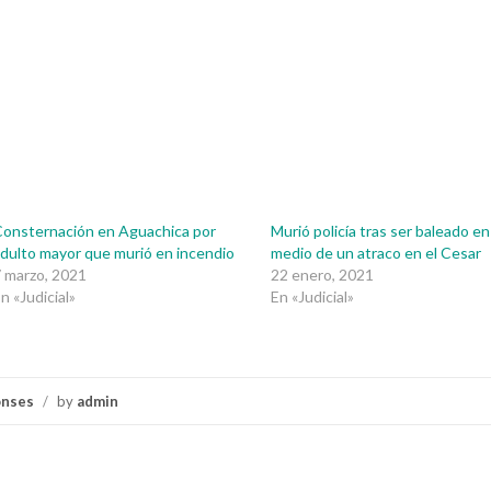
onsternación en Aguachica por
Murió policía tras ser baleado en
dulto mayor que murió en incendio
medio de un atraco en el Cesar
 marzo, 2021
22 enero, 2021
n «Judicial»
En «Judicial»
onses
/
by
admin