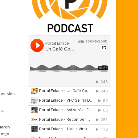
ber sido
la
fueron
fuego