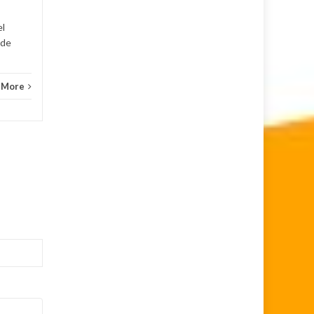
el
 de
 More