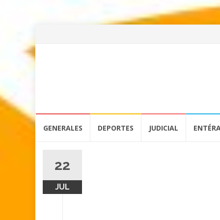
Skip
GENERALES
DEPORTES
JUDICIAL
ENTÉR
to
content
22
JUL