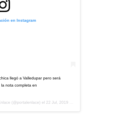
ación en Instagram
hica llegó a Valledupar pero será
 la nota completa en
Enlace
(@portalenlace) el
22 Jul, 2019 a las 9:22 PDT