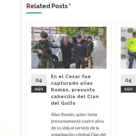
Related Posts '
 dueño
Mami’
 Araújo,
o' fue
imas
En el Cesar fue
r por
04
04
capturado alias
AGO
Román, presunto
AGO
cabecilla del Clan
d More
del Golfo
Alias Román, quien tenía
presuntamente cuatro años
de su vida al servicio de la
organización criminal Clan del