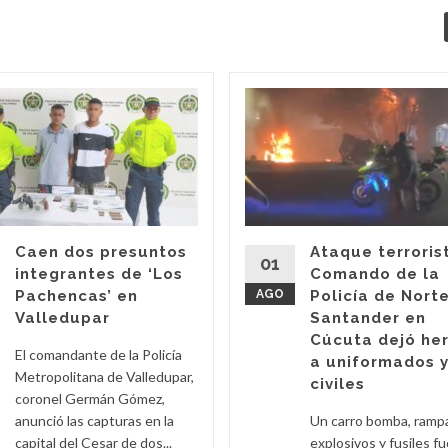
Caen dos presuntos
Ataque terroris
01
integrantes de ‘Los
Comando de la
Pachencas’ en
AGO
Policía de Nort
Valledupar
Santander en
Cúcuta dejó he
El comandante de la Policía
a uniformados 
Metropolitana de Valledupar,
civiles
coronel Germán Gómez,
anunció las capturas en la
Un carro bomba, ramp
capital del Cesar de dos...
explosivos y fusiles f