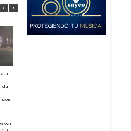
Juez legalizó la
30
24
captura de Deimer,
JUL
el hombre capturado
JUL
por intento de
asesinato de la
empleada de Super
Giros en Valledupar
ta a
Un juez con funciones de
e de
control de garantías legalizó
Judici
la captura de Deimer José
ridos
Acosta Torregrosa, quien
y
debe afrontar un proceso...
Judicial
Read More
as con
ueron