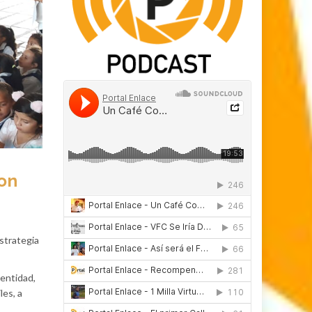
ron
estrategia
 entidad,
les, a