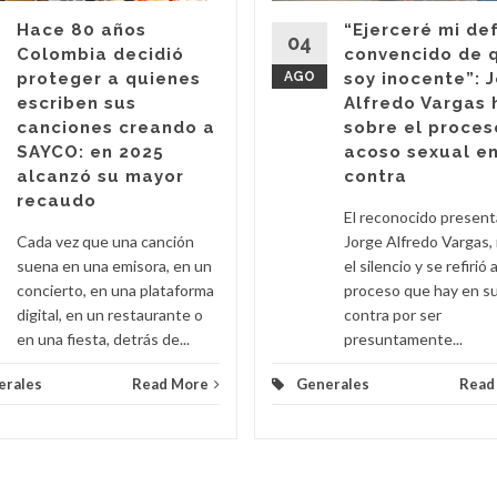
Hace 80 años
“Ejerceré mi de
04
Colombia decidió
convencido de 
proteger a quienes
AGO
soy inocente”: 
escriben sus
Alfredo Vargas 
canciones creando a
sobre el proces
SAYCO: en 2025
acoso sexual en
alcanzó su mayor
contra
recaudo
El reconocido presen
Cada vez que una canción
Jorge Alfredo Vargas,
suena en una emisora, en un
el silencio y se refirió a
concierto, en una plataforma
proceso que hay en s
digital, en un restaurante o
contra por ser
en una fiesta, detrás de...
presuntamente...
erales
Read More
Generales
Read