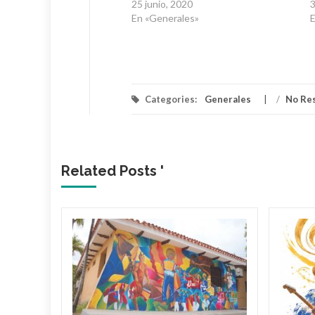
25 junio, 2020
3
En «Generales»
E
Categories:
Generales
/
No Re
Related Posts '
lica…
arme en
: El
ael