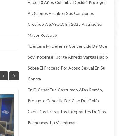
Hace 80 Años Colombia Decidió Proteger
A Quienes Escriben Sus Canciones
Creando A SAYCO: En 2025 Alcanzó Su
Mayor Recaudo
“Ejerceré Mi Defensa Convencido De Que
Soy Inocente”: Jorge Alfredo Vargas Habló
Sobre El Proceso Por Acoso Sexual En Su
Contra
En El Cesar Fue Capturado Alias Román,
Presunto Cabecilla Del Clan Del Golfo
¿Hubo
04
04
irregularidades en
Caen Dos Presuntos Integrantes De ‘Los
AGO
contrataciones en el
AGO
Hospital Rosario
Pachencas’ En Valledupar
Pumarejo? la nueva
agente interventora