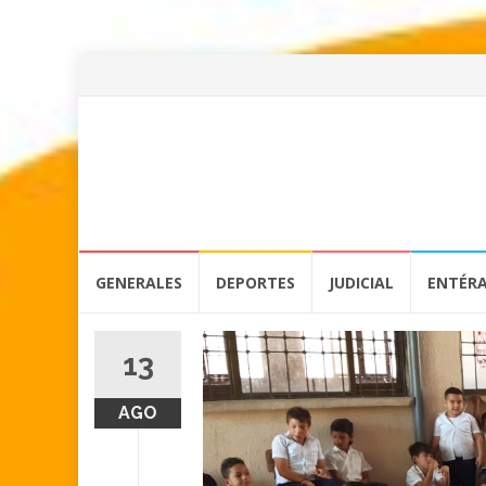
Skip
GENERALES
DEPORTES
JUDICIAL
ENTÉR
to
content
13
AGO