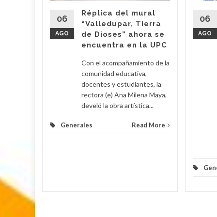
s
Réplica del mural
06
06
“Valledupar, Tierra
AGO
de Dioses” ahora se
AGO
su
encuentra en la UPC
Con el acompañamiento de la
 Poveda
comunidad educativa,
docentes y estudiantes, la
rectora (e) Ana Milena Maya,
lomino y
develó la obra artística...
Generales
Read More
d More
Gen