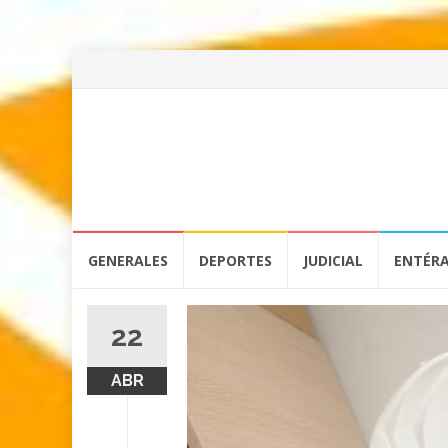
Skip
GENERALES
DEPORTES
JUDICIAL
ENTÉR
to
content
22
ABR