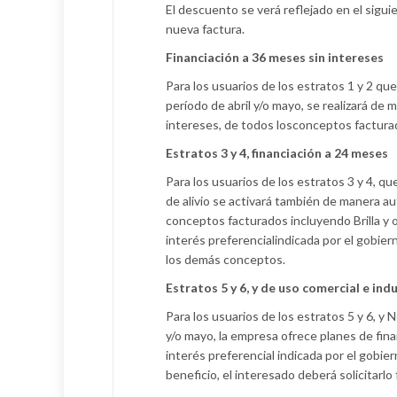
El descuento se verá reflejado en el sigui
nueva factura.
F
inanciaci
ón
a 36 meses sin interes
es
Para los usuarios de los estratos 1 y 2 qu
período de abril y/o mayo, se realizará de 
intereses, de todos losconceptos facturados
E
stratos 3 y
4
, f
inanciación
a 24 meses
Para los usuarios de los estratos 3 y 4, qu
de alivio se activará también de manera au
conceptos facturados incluyendo Brilla y o
interés preferencialindicada por el gobie
los demás conceptos.
E
stratos
5
y
6
,
y
de
uso
comercial
e
indu
Para los usuarios de los estratos 5 y 6, y 
y/o mayo, la empresa ofrece planes de fin
interés preferencial indicada por el gob
beneficio, el interesado deberá solicitarl