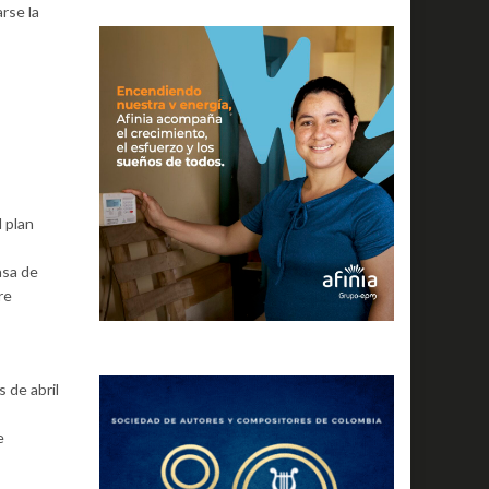
rse la
l plan
asa de
re
 de abril
e