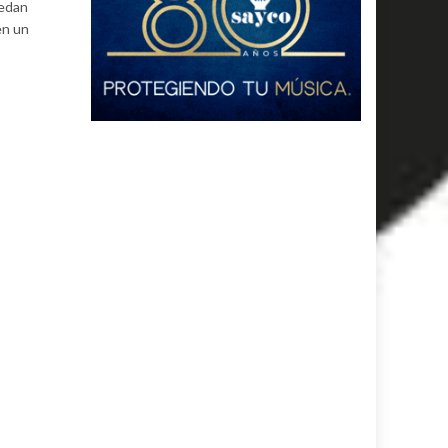
uedan
en un