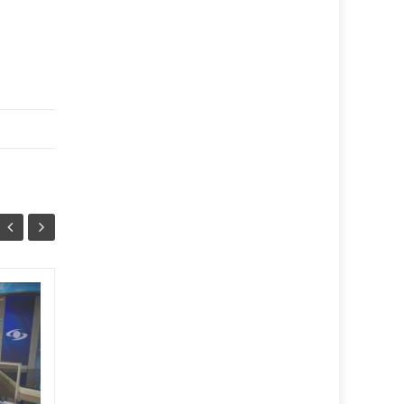
¿Hubo
04
04
irregularidades en
AGO
contrataciones en el
AGO
Hospital Rosario
Pumarejo? la nueva