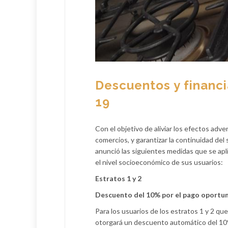
Descuentos y financi
19
Con el objetivo de aliviar los efectos ad
comercios, y garantizar la continuidad del
anunció las siguientes medidas que se apli
el nivel socioeconómico de sus usuarios:
Es
tratos 1
y 2
Descuent
o
d
e
l
10%
por el
pago oportu
Para los usuarios de los estratos 1 y 2 qu
otorgará un descuento automático del 10% s