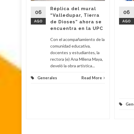
s
Réplica del mural
06
06
“Valledupar, Tierra
AGO
de Dioses” ahora se
AGO
su
encuentra en la UPC
Con el acompañamiento de la
 Poveda
comunidad educativa,
docentes y estudiantes, la
rectora (e) Ana Milena Maya,
lomino y
develó la obra artística...
Generales
Read More
d More
Gen