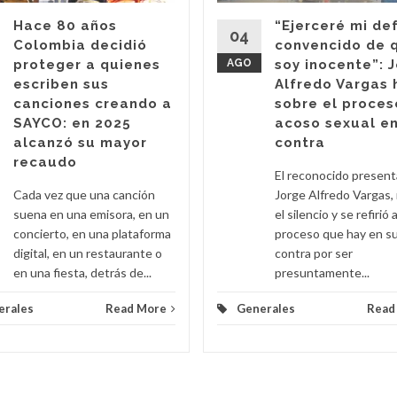
Hace 80 años
“Ejerceré mi de
04
Colombia decidió
convencido de 
proteger a quienes
AGO
soy inocente”: 
escriben sus
Alfredo Vargas 
canciones creando a
sobre el proces
SAYCO: en 2025
acoso sexual en
alcanzó su mayor
contra
recaudo
El reconocido presen
Cada vez que una canción
Jorge Alfredo Vargas,
suena en una emisora, en un
el silencio y se refirió a
concierto, en una plataforma
proceso que hay en s
digital, en un restaurante o
contra por ser
en una fiesta, detrás de...
presuntamente...
erales
Read More
Generales
Read