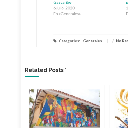
Gascaribe
6 julio, 2020
1
En «Generales»
E
Categories:
Generales
/
No Re
Related Posts '
lica…
arme en
: El
ael