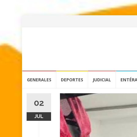
Skip
GENERALES
DEPORTES
JUDICIAL
ENTÉR
to
content
02
JUL