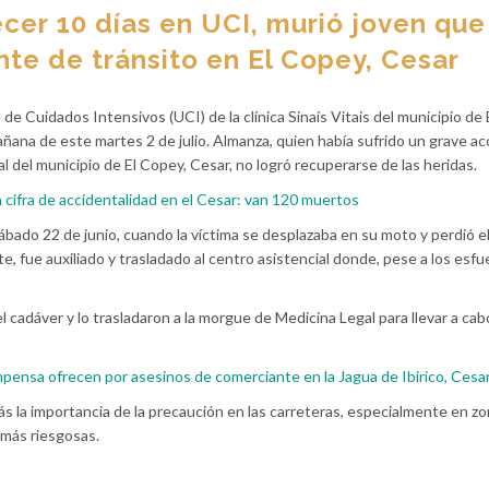
er 10 días en UCI, murió joven que
nte de tránsito en El Copey, Cesar
e Cuidados Intensivos (UCI) de la clínica Sinaís Vitais del municipio de
 mañana de este martes 2 de julio. Almanza, quien había sufrido un grave a
al del municipio de El Copey, Cesar, no logró recuperarse de las heridas.
cifra de accidentalidad en el Cesar: van 120 muertos
ábado 22 de junio, cuando la víctima se desplazaba en su moto y perdió el
e, fue auxiliado y trasladado al centro asistencial donde, pese a los esfu
l cadáver y lo trasladaron a la morgue de Medicina Legal para llevar a cabo
pensa ofrecen por asesinos de comerciante en la Jagua de Ibirico, Cesa
 la importancia de la precaución en las carreteras, especialmente en z
 más riesgosas.