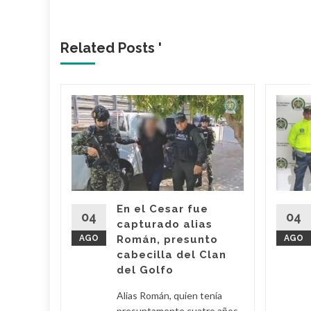
Related Posts '
 dueño
Mami’
 Araújo,
o' fue
imas
En el Cesar fue
r por
04
04
capturado alias
AGO
Román, presunto
AGO
cabecilla del Clan
d More
del Golfo
Alias Román, quien tenía
presuntamente cuatro años