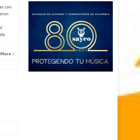
Judicial
Read More
as con
ueron
el
 de
 More