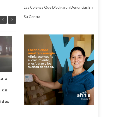
Las Colegas Que Divulgaron Denuncias En
Su Contra
Juez legalizó la
30
24
captura de Deimer,
JUL
el hombre capturado
JUL
por intento de
asesinato de la
empleada de Super
Giros en Valledupar
ta a
Un juez con funciones de
e de
control de garantías legalizó
Judici
la captura de Deimer José
ridos
Acosta Torregrosa, quien
y
debe afrontar un proceso...