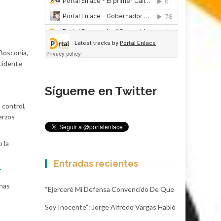
 Bosconia,
ccidente
Sígueme en Twitter
 control,
erzos
 la
Entradas recientes
r
onas
“Ejerceré Mi Defensa Convencido De Que
Soy Inocente”: Jorge Alfredo Vargas Habló