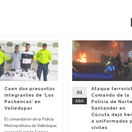
Caen dos presuntos
Ataque terroris
01
integrantes de ‘Los
Comando de la
Pachencas’ en
AGO
Policía de Nort
Valledupar
Santander en
Cúcuta dejó he
El comandante de la Policía
a uniformados 
Metropolitana de Valledupar,
civiles
coronel Germán Gómez,