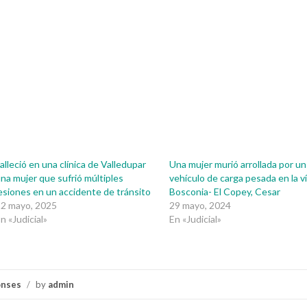
alleció en una clínica de Valledupar
Una mujer murió arrollada por un
na mujer que sufrió múltiples
vehículo de carga pesada en la v
esiones en un accidente de tránsito
Bosconia- El Copey, Cesar
22 mayo, 2025
29 mayo, 2024
n «Judicial»
En «Judicial»
onses
/
by
admin