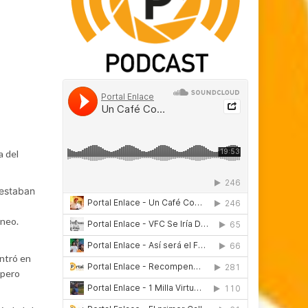
a del
 estaban
áneo.
Entró en
 pero