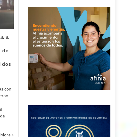
captura de Deimer,
JUL
el hombre capturado
JUL
por intento de
asesinato de la
empleada de Super
Giros en Valledupar
ta a
Un juez con funciones de
e de
control de garantías legalizó
Judici
la captura de Deimer José
ridos
Acosta Torregrosa, quien
y
debe afrontar un proceso...
Judicial
Read More
as con
ueron
el
 de
 More