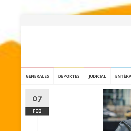
Skip
GENERALES
DEPORTES
JUDICIAL
ENTÉR
to
content
07
FEB