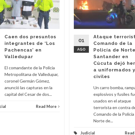
Caen dos presuntos
Ataque terroris
01
integrantes de ‘Los
Comando de la
Pachencas’ en
AGO
Policía de Nort
Valledupar
Santander en
Cúcuta dejó he
El comandante de la Policía
a uniformados 
Metropolitana de Valledupar,
civiles
coronel Germán Gómez,
anunció las capturas en la
Un carro bomba, ramp
capital del Cesar de dos...
explosivos y fusiles f
usados en el ataque
cial
Read More
terrorista en contra d
Comando de la Policía
Norte de...
Judicial
Read