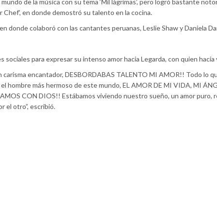
l mundo de la música con su tema ‘Mil lágrimas’, pero logró bastante noto
r Chef’, en donde demostró su talento en la cocina.
, en donde colaboró con las cantantes peruanas, Leslie Shaw y Daniela Da
s sociales para expresar su intenso amor hacia Legarda, con quien hacía 
n carisma encantador, DESBORDABAS TALENTO MI AMOR!! Todo lo qu
s el hombre más hermoso de este mundo, EL AMOR DE MI VIDA, MI ÁNG
AMOS CON DIOS!! Estábamos viviendo nuestro sueño, un amor puro, re
 el otro”, escribió.