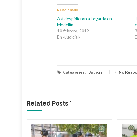
Relacionado
Así despidieron a Legarda en
‘
Medellín
c
10 febrero, 2019
3
En «Judicial»
E
Categories:
Judicial
/
No Resp
Related Posts '
 dueño