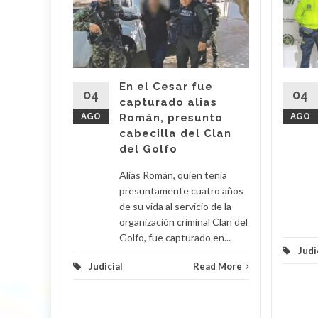
Mami’
 Araújo,
o' fue
imas
En el Cesar fue
r por
04
04
capturado alias
AGO
Román, presunto
AGO
cabecilla del Clan
d More
del Golfo
Alias Román, quien tenía
presuntamente cuatro años
de su vida al servicio de la
organización criminal Clan del
Golfo, fue capturado en...
Judi
Judicial
Read More