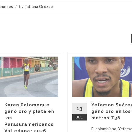
ponses
/
by
Tatiana Orozco
Karen Palomeque
Yeferson Suáre
13
ganó oro y plata en
ganó oro en los
los
JUL
metros T38
Parasuramericanos
El colombiano, Yefers
Valledupar 2026