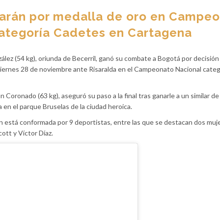
arán por medalla de oro en Campe
ategoría Cadetes en Cartagena
ález (54 kg), oriunda de Becerril, ganó su combate a Bogotá por decisió
l viernes 28 de noviembre ante Risaralda en el Campeonato Nacional categ
 Coronado (63 kg), aseguró su paso a la final tras ganarle a un similar de
a en el parque Bruselas de la ciudad heroica.
ón está conformada por 9 deportistas, entre las que se destacan dos muj
tt y Víctor Díaz.