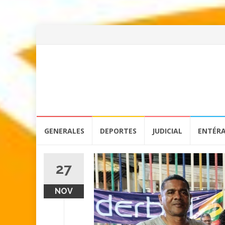
Skip
GENERALES
DEPORTES
JUDICIAL
ENTÉR
to
content
27
NOV