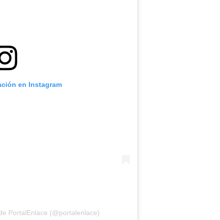
ación en Instagram
de PortalEnlace (@portalenlace)