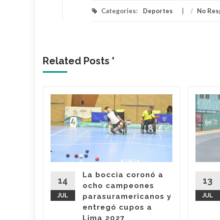
Categories:
Deportes
/
No Res
Related Posts '
z
vo
 de
Juegos
canos
 11 de
La boccia coronó a
ectáculo
14
13
ocho campeones
el para
JUL
parasuramericanos y
JUL
ntro
entregó cupos a
..
Lima 2027