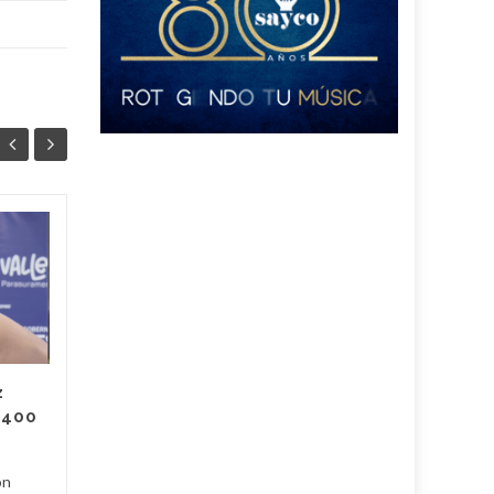
Más de 2 mil 300
13
11
corredores
JUL
participaron en la
JUL
Media Maratón de la
Independencia:
estos son los
ganadores
z
 400
En una gran jornada
deportiva se constituyó la
tercera edición de la Media
on