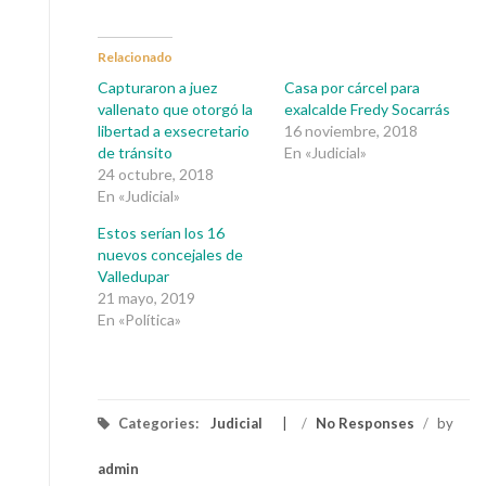
Relacionado
Capturaron a juez
Casa por cárcel para
vallenato que otorgó la
exalcalde Fredy Socarrás
libertad a exsecretario
16 noviembre, 2018
de tránsito
En «Judicial»
24 octubre, 2018
En «Judicial»
Estos serían los 16
nuevos concejales de
Valledupar
21 mayo, 2019
En «Política»
Categories:
Judicial
/
No Responses
/
by
admin