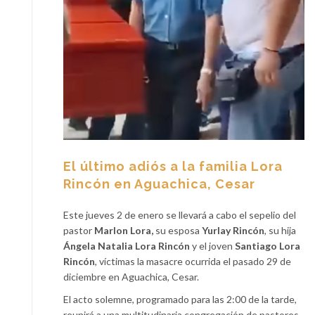
El último adiós a la familia Lora
Rincón en Aguachica, Cesar
Este jueves 2 de enero se llevará a cabo el sepelio del
pastor
Marlon Lora,
su esposa
Yurlay Rincón
, su hija
Ángela Natalia Lora Rincón
y el joven
Santiago Lora
Rincón
, víctimas la masacre ocurrida el pasado 29 de
diciembre en Aguachica, Cesar.
El acto solemne, programado para las 2:00 de la tarde,
reunirá a una multitudinaria congregación de pastores