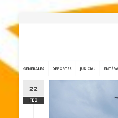
Skip
GENERALES
DEPORTES
JUDICIAL
ENTÉR
to
content
22
FEB