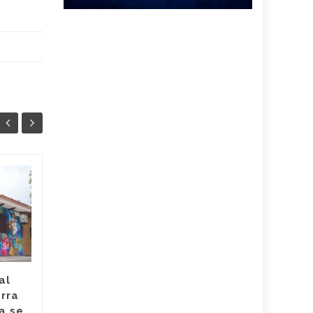
Hace 80 años
06
04
Colombia decidió
AGO
proteger a quienes
AGO
escriben sus
canciones creando a
SAYCO: en 2025
alcanzó su mayor
al
recaudo
erra
a se