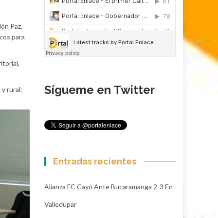
ión Paz,
icos para
torial,
Sígueme en Twitter
y rural:
Entradas recientes
Alianza FC Cayó Ante Bucaramanga 2-3 En
Valledupar