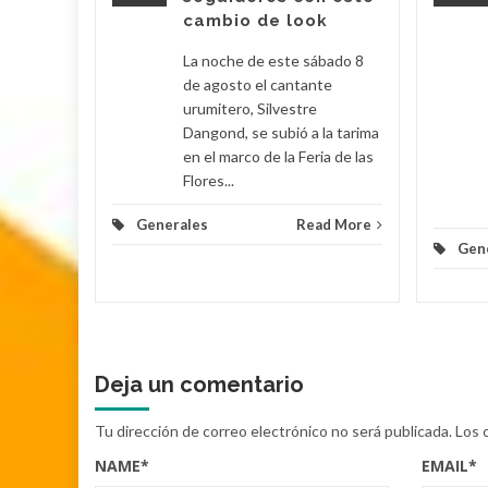
s, rompió
cambio de look
 al
su
La noche de este sábado 8
de agosto el cantante
urumitero, Silvestre
Dangond, se subió a la tarima
d More
en el marco de la Feria de las
Flores...
Generales
Read More
Gen
Deja un comentario
Tu dirección de correo electrónico no será publicada.
Los 
NAME
*
EMAIL
*