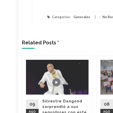
Categories:
Generales
/
No Re
Related Posts '
efensa
 que
 Jorge
s habló
so por
en su
Silvestre Dangond
09
08
sorprendió a sus
ntador
AGO
seguidores con este
AGO