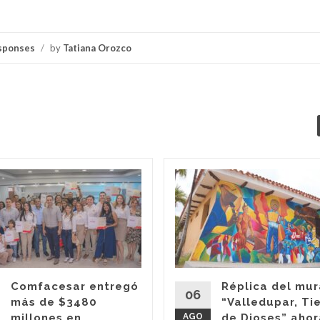
sponses
/
by
Tatiana Orozco
Comfacesar entregó
Réplica del mur
06
más de $3480
“Valledupar, Ti
millones en
AGO
de Dioses” ahor