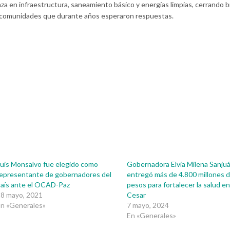
nza en infraestructura, saneamiento básico y energías limpias, cerrando 
 comunidades que durante años esperaron respuestas.
uis Monsalvo fue elegido como
Gobernadora Elvia Milena Sanju
epresentante de gobernadores del
entregó más de 4.800 millones 
aís ante el OCAD-Paz
pesos para fortalecer la salud en
28 mayo, 2021
Cesar
n «Generales»
7 mayo, 2024
En «Generales»