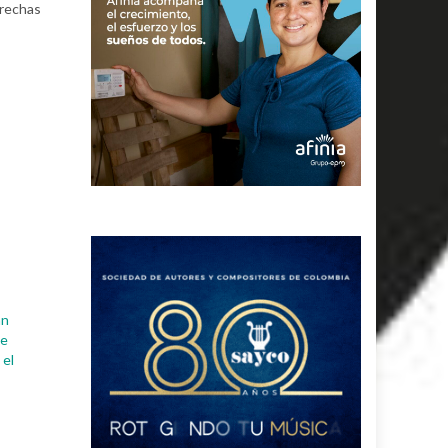
brechas
án
de
 el