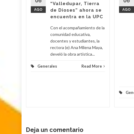
06
06
“Valledupar, Tierra
AGO
de Dioses” ahora se
AGO
su
encuentra en la UPC
Con el acompañamiento de la
 Poveda
comunidad educativa,
docentes y estudiantes, la
rectora (e) Ana Milena Maya,
lomino y
develó la obra artística...
Generales
Read More
d More
Gen
Deja un comentario