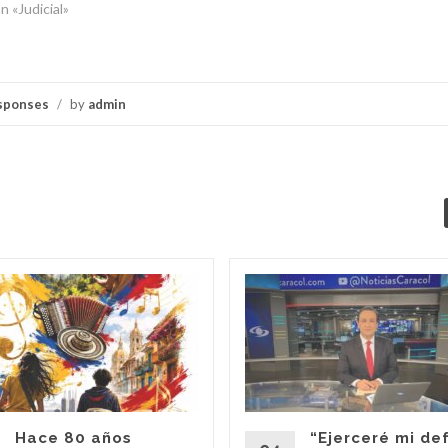
n «Judicial»
sponses
/
by
admin
Hace 80 años
“Ejerceré mi de