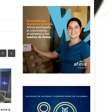
¿Hubo
04
04
irregularidades en
AGO
contrataciones en el
AGO
Hospital Rosario
Pumarejo? la nueva
agente interventora
habló sobre su
fensa