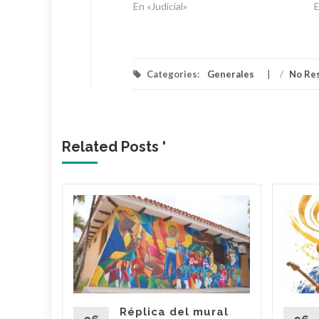
En «Judicial»
E
Categories:
Generales
/
No Re
Related Posts '
lica…
arme en
: El
ael
s
Réplica del mural