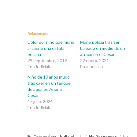
Relacionado
Dolor por niño que murió
Murió policía tras ser
al caerle una estufa
baleado en medio de un
encima
atraco en el Cesar
29 septiembre, 2019
22 enero, 2021
En «Judicial»
En «Judicial»
Niño de 10 años murió
tras caer en un tanque
de agua en Arjona,
Cesar
17 julio, 2024
En «Judicial»
Categories:
Judicial
/
No Responses
/
by