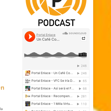
en
la