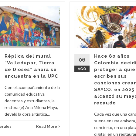
Réplica del mural
Hace 80 años
06
“Valledupar, Tierra
Colombia decid
de Dioses” ahora se
AGO
proteger a qui
encuentra en la UPC
escriben sus
canciones crea
Con el acompañamiento de la
SAYCO: en 2025
comunidad educativa,
alcanzó su may
docentes y estudiantes, la
recaudo
rectora (e) Ana Milena Maya,
develó la obra artística...
Cada vez que una can
suena en una emisora,
erales
Read More
concierto, en una pla
digital, en un restaura