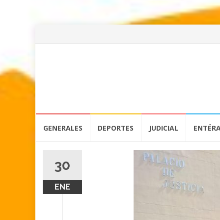
Skip
GENERALES
DEPORTES
JUDICIAL
ENTÉR
to
content
30
ENE