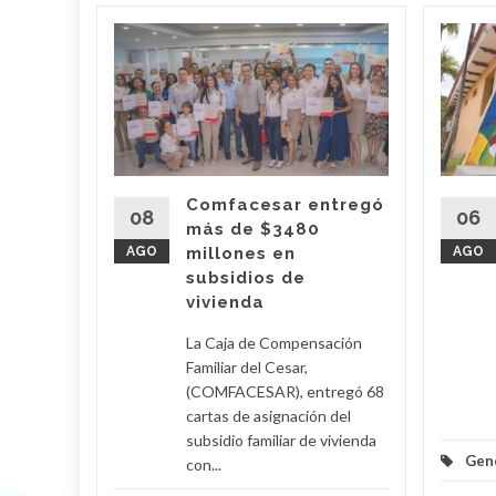
s en
 en el
io
nueva
entora
u
Comfacesar entregó
08
06
más de $3480
AGO
millones en
AGO
 es la
subsidios de
ventora
vivienda
La Caja de Compensación
Familiar del Cesar,
ional...
(COMFACESAR), entregó 68
cartas de asignación del
d More
subsidio familiar de vivienda
Gen
con...