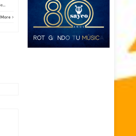
e...
 More