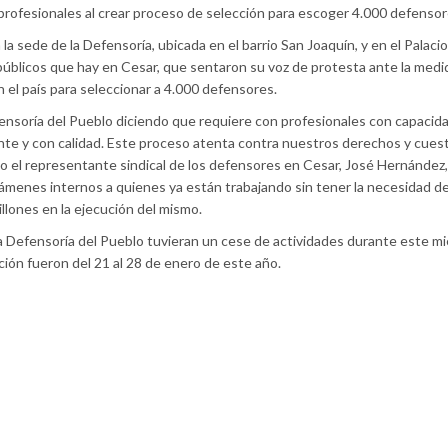
rofesionales al crear proceso de selección para escoger 4.000 defensor
la sede de la Defensoría, ubicada en el barrio San Joaquín, y en el Palaci
públicos que hay en Cesar, que sentaron su voz de protesta ante la medi
 el país para seleccionar a 4.000 defensores.
efensoría del Pueblo diciendo que requiere con profesionales con capacid
iente y con calidad. Este proceso atenta contra nuestros derechos y cues
jo el representante sindical de los defensores en Cesar, José Hernández
menes internos a quienes ya están trabajando sin tener la necesidad de
llones en la ejecución del mismo.
la Defensoría del Pueblo tuvieran un cese de actividades durante este mi
ción fueron del 21 al 28 de enero de este año.