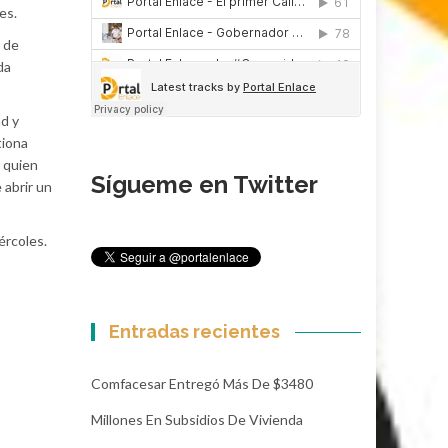
es.
o de
da
ad y
tiona
, quien
Sígueme en Twitter
 abrir un
ércoles.
Entradas recientes
Comfacesar Entregó Más De $3480
Millones En Subsidios De Vivienda