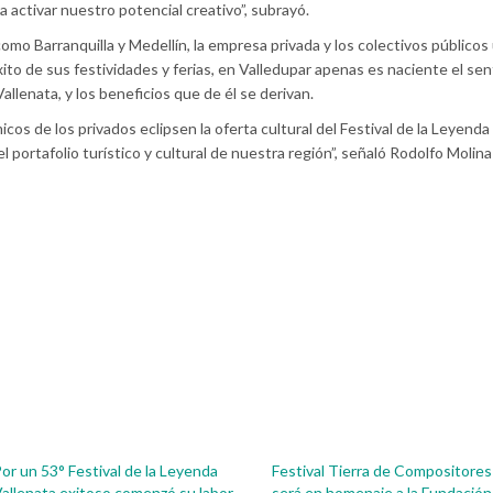
ra activar nuestro potencial creativo”, subrayó.
o Barranquilla y Medellín, la empresa privada y los colectivos públicos u
xito de sus festividades y ferias, en Valledupar apenas es naciente el se
allenata, y los beneficios que de él se derivan.
os de los privados eclipsen la oferta cultural del Festival de la Leyenda 
 portafolio turístico y cultural de nuestra región”, señaló Rodolfo Molina
or un 53° Festival de la Leyenda
Festival Tierra de Compositores
allenata exitoso comenzó su labor
será en homenaje a la Fundación