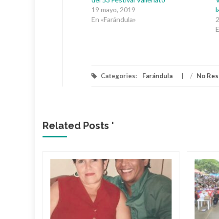
19 mayo, 2019
l
En «Farándula»
2
E
Categories:
Farándula
/
No Res
Related Posts '
ar:
n
ey
cionado