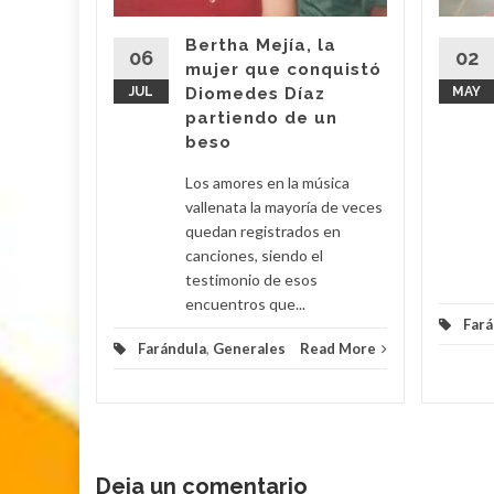
rón
Bertha Mejía, la
oriundo
06
02
mujer que conquistó
 el nuevo
JUL
Diomedes Díaz
MAY
onado
partiendo de un
ntrega
beso
Los amores en la música
d More
vallenata la mayoría de veces
quedan registrados en
canciones, siendo el
testimonio de esos
encuentros que...
Fará
Farándula
,
Generales
Read More
Deja un comentario