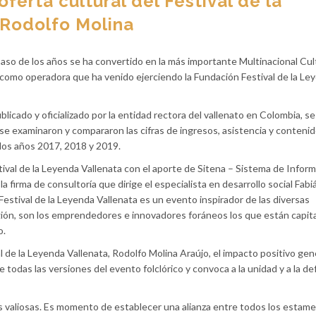
oferta cultural del Festival de la
 Rodolfo Molina
 paso de los años se ha convertido en la más importante Multinacional Cul
n como operadora que ha venido ejerciendo la Fundación Festival de la Le
cado y oficializado por la entidad rectora del vallenato en Colombia, se
 se examinaron y compararon las cifras de ingresos, asistencia y contenid
 los años 2017, 2018 y 2019.
tival de la Leyenda Vallenata con el aporte de Sitena – Sistema de Infor
la firma de consultoría que dirige el especialista en desarrollo social Fabi
tival de la Leyenda Vallenata es un evento inspirador de las diversas
región, son los emprendedores e innovadores foráneos los que están capit
o.
l de la Leyenda Vallenata, Rodolfo Molina Araújo, el impacto positivo ge
 todas las versiones del evento folclórico y convoca a la unidad y a la d
 valiosas. Es momento de establecer una alianza entre todos los estam