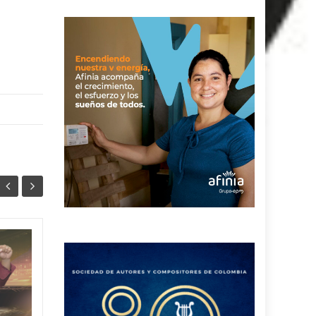
Estos son los
01
01
clasificados a la
MAY
semifinal de la
MAY
Piqueria Mayor