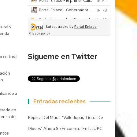
tural y
yenda
Sígueme en Twitter
o cultural
mación
án
alizando a
Entradas recientes
nerado en
efensa de
Réplica Del Mural “Valledupar, Tierra De
Dioses” Ahora Se Encuentra En La UPC
entos