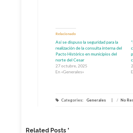
Relacionado
Así se dispuso la seguridad para la
“
realización de la consulta interna del
c
Pacto Histórico en municipios del
p
norte del Cesar
c
27 octubre, 2025
2
En «Generales»
E
Categories:
Generales
/
No Re
Related Posts '