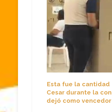
Esta fue la cantidad
Cesar durante la con
dejó como vencedor