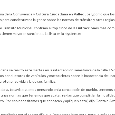
na de la Convivencia y
Cultura Ciudadana
en
Valledupar,
por lo que los
para concientizar a la gente sobre las normas de tránsito y otras reglas
de Tránsito Municipal
confirmó el top cinco de las
infracciones
más com
s tienen mayores sanciones. La lista es la siguiente:
ana se realizó este martes en la intercepción semafórica de la calle 16 
 los conductores de vehículos y motocicletas sobre la importancia de usar
roteger su vida y la de sus familias.
dana, todavía estamos pensando en la concepción de pueblo, tenemos 
unas normas que tenemos que acatar, reglas que cumplir. En la movilida
to. Por eso necesitamos que conozcan y apliquen esto”, dijo Gonzalo Arz
 movilizaba por el sector dijo que “me parece bien esto, porque así nos 