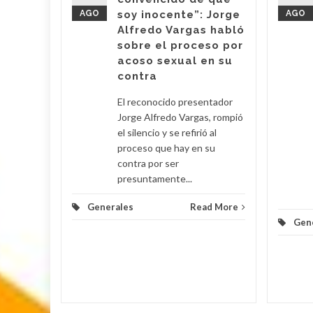
upo
AGO
soy inocente”: Jorge
AGO
ara la
Alfredo Vargas habló
de
sobre el proceso por
toreo de
acoso sexual en su
contra
d More
El reconocido presentador
Jorge Alfredo Vargas, rompió
el silencio y se refirió al
proceso que hay en su
contra por ser
presuntamente...
Generales
Read More
Gen