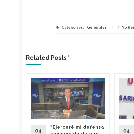
Categories:
Generales
/
No Re
Related Posts '
toreo
ríos en
 ha
“Ejerceré mi defensa
e la
04
04
convencido de que