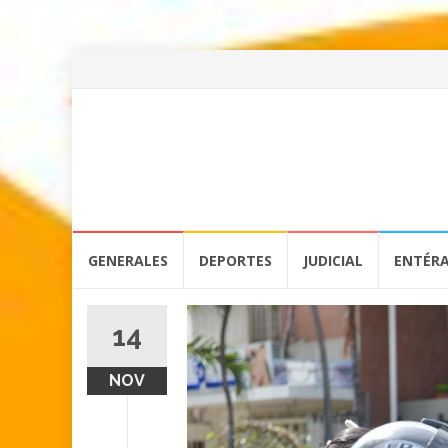
Skip
GENERALES
DEPORTES
JUDICIAL
ENTÉR
to
content
14
NOV