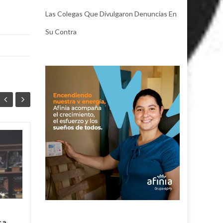
Las Colegas Que Divulgaron Denuncias En
Su Contra
La Ruta de las Obras
04
03
ya conecta el
AGO
presente y el futuro
AGO
de los
corregimientos en
Valledupar
La apuesta del gobierno del
ca…