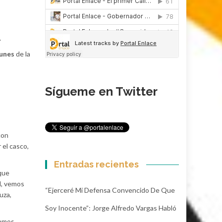
.
unes
de la
Sígueme en Twitter
con
 el casco,
Entradas recientes
que
d, vemos
“Ejerceré Mi Defensa Convencido De Que
uza,
Soy Inocente”: Jorge Alfredo Vargas Habló
vamos