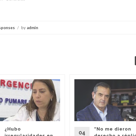
sponses
/
by
admin
¿Hubo
“No me dieron
04
irregularidades en
derecho a répli