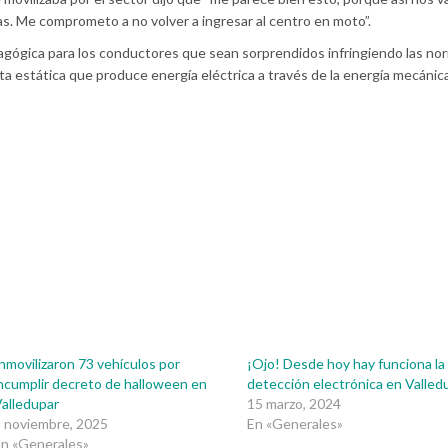
. Me comprometo a no volver a ingresar al centro en moto”.
gógica para los conductores que sean sorprendidos infringiendo las no
ta estática que produce energía eléctrica a través de la energía mecánica
nmovilizaron 73 vehículos por
¡Ojo! Desde hoy hay funciona la
ncumplir decreto de halloween en
detección electrónica en Valled
alledupar
15 marzo, 2024
 noviembre, 2025
En «Generales»
n «Generales»