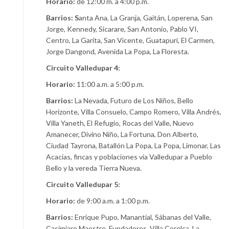
Horario:
de 12:00 m. a 4:00 p.m.
Barrios: S
anta Ana, La Granja, Gaitán, Loperena, San
Jorge, Kennedy, Sicarare, San Antonio, Pablo VI,
Centro, La Garita, San Vicente, Guatapurí, El Carmen,
Jorge Dangond, Avenida La Popa, La Floresta.
Circuito Valledupar 4:
Horario:
11:00 a.m. a 5:00 p.m.
Barrios:
La Nevada, Futuro de Los Niños, Bello
Horizonte, Villa Consuelo, Campo Romero, Villa Andrés,
Villa Yaneth, El Refugio, Rocas del Valle, Nuevo
Amanecer, Divino Niño, La Fortuna, Don Alberto,
Ciudad Tayrona, Batallón La Popa, La Popa, Limonar, Las
Acacias, fincas y poblaciones vía Valledupar a Pueblo
Bello y la vereda Tierra Nueva.
Circuito Valledupar 5:
Horario:
de 9:00 a.m. a 1:00 p.m.
Barrios:
Enrique Pupo, Manantial, Sábanas del Valle,
Casimiaro Maestre, Fundadores, Villa Corelca, La