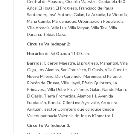
Central de Abastos, Cicerón Maestre, Ciudadela 450
Años, El Hogar, El Progreso, Francisco de Paula
Santander, José Antonio Galán, La Arcadia, La Victoria,
María Camila, Maruamaque, Urbanización Populandia,
Villa Arcadia, Villa Luz, Villa Miryan, Villa Taxi, Villa
Dariana, Tobias Daza.
Circuito Valledupar 2:
Horario:
de 5:00 a.m. a 11:00 a.m.
Barrios:
Cicerón Maestre, El progreso, Manantial, Villa
Olga, Los Álamos, San Francisco, El Oasis, Villa Fuente,
Nuevo Milenio, Don Caramelo, Mareigua, El Páramo,
Rincón de Ziruma, Villa Haydi, Efraín Quintero, La
Primavera, Villa Uribe Provisiones Galán, Nando Marín,
El Oasis, Tierra Prometida, Álamos III, Avenida
Fundación, Rueda.
Clientes:
Agrovalle, Arrocera
Ariguani, sector Corretero que conduce desde
Valledupar hacia Valencia de Jesus Kilómetro 1.
Circuito Valledupar 3: