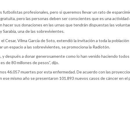
s futbolistas profesionales, pero si queremos llevar un rato de esparcimi
gratuita, pero las personas deben ser conscientes que es una actividad
án hacer sus donaciones en las urnas que tendrán dispuestas las voluntar
y Sarabia, una de las sobrevivientes.
 el Cesar, Vilma García de Soto, extendió la invitación a toda la población 
ar un espacio a las sobrevivientes, se promociona la Radiotón.
s
, y después a donar generosamente como lo han venido haciendo todos 
es de 80 millones de pesos”, dijo.
enos 46.057 muertes por esta enfermedad. De acuerdo con las proyeccio
en ese mismo año se presentaron 101.893 nuevos casos de cáncer en el p