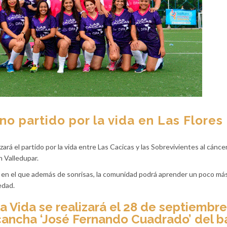
no partido por la vida en Las Flores
rá el partido por la vida entre Las Cacicas y las Sobrevivientes al cáncer
 Valledupar.
a, en el que además de sonrisas, la comunidad podrá aprender un poco má
edad.
a Vida se realizará el 28 de septiembre
 cancha ‘José Fernando Cuadrado’ del b