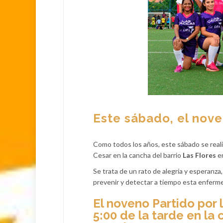
Este sábado, el nove
Como todos los años, este sábado se realiza
Cesar en la cancha del barrio
Las Flores
en
Se trata de un rato de alegría y esperanz
prevenir y detectar a tiempo esta enferm
El noveno Partido por l
5:00 de la tarde en la