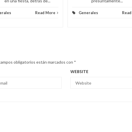
en una fiesta, detrás de...
presuntamente...
erales
Read More
Generales
Read
campos obligatorios están marcados con
*
WEBSITE