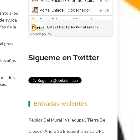
ento a los
 de ayuda
ias de la
al gran
Sígueme en Twitter
los años.
nes de la
aís.
Entradas recientes
Réplica Del Mural “Valledupar, Tierra De
Dioses” Ahora Se Encuentra En La UPC