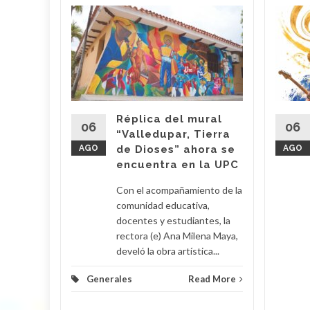
lica…
arme en
: El
ael
s
Réplica del mural
06
06
“Valledupar, Tierra
AGO
de Dioses” ahora se
AGO
su
encuentra en la UPC
Con el acompañamiento de la
 Poveda
comunidad educativa,
docentes y estudiantes, la
rectora (e) Ana Milena Maya,
lomino y
develó la obra artística...
Generales
Read More
d More