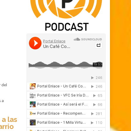
 del
s a
 a las
arrio