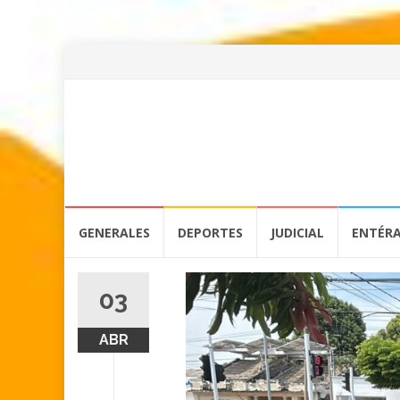
Skip
GENERALES
DEPORTES
JUDICIAL
ENTÉR
to
content
03
ABR