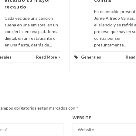
alcanzó su mayor
contra
recaudo
El reconocido presen
Cada vez que una canción
Jorge Alfredo Vargas,
suena en una emisora, en un
el silencio y se refirió a
concierto, en una plataforma
proceso que hay en s
digital, en un restaurante o
contra por ser
en una fiesta, detrás de...
presuntamente...
erales
Read More
Generales
Read
campos obligatorios están marcados con
*
WEBSITE