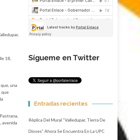
alledupar,
Sígueme en Twitter
le 18,
 que, una
s que
la
Entradas recientes
 Pastrana,
Réplica Del Mural “Valledupar, Tierra De
, avenida
Dioses” Ahora Se Encuentra En La UPC