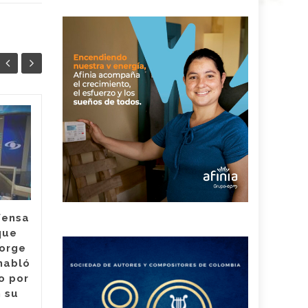
¿Hubo
04
04
irregularidades en
AGO
contrataciones en el
AGO
Hospital Rosario
Pumarejo? la nueva
agente interventora
habló sobre su
fensa
antecesor
que
Jorge
Lina de Armas, quien es la
habló
nueva agente interventora
o por
del Hospital Rosario
 su
Pumarejo de López,