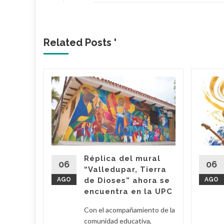
Related Posts '
lica…
arme en
: El
ael
s
Réplica del mural
06
06
“Valledupar, Tierra
AGO
de Dioses” ahora se
AGO
su
encuentra en la UPC
Con el acompañamiento de la
 Poveda
comunidad educativa,