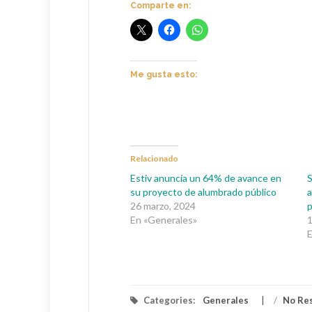
Comparte en:
Me gusta esto:
Relacionado
Estiv anuncia un 64% de avance en
S
su proyecto de alumbrado público
a
26 marzo, 2024
p
En «Generales»
1
E
Categories:
Generales
/
No Re