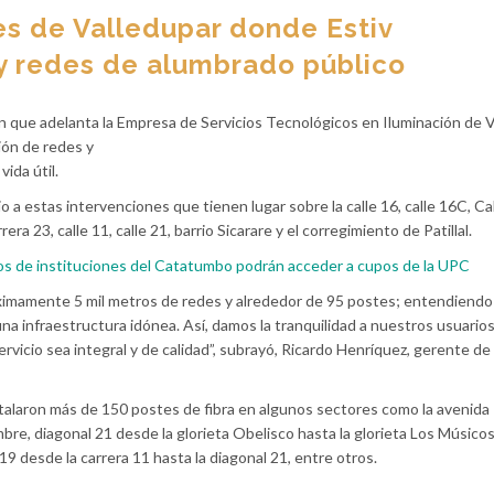
es de Valledupar donde Estiv
y redes de alumbrado público
 que adelanta la Empresa de Servicios Tecnológicos en Iluminación de V
ión de redes y
ida útil.
io a estas intervenciones que tienen lugar sobre la calle 16, calle 16C, Cal
rera 23, calle 11, calle 21, barrio Sicarare y el corregimiento de Patillal.
s de instituciones del Catatumbo podrán acceder a cupos de la UPC
ximamente 5 mil metros de redes y alrededor de 95 postes; entendiendo
una infraestructura idónea. Así, damos la tranquilidad a nuestros usuario
vicio sea integral y de calidad”, subrayó, Ricardo Henríquez, gerente de 
nstalaron más de 150 postes de fibra en algunos sectores como la avenida
bre, diagonal 21 desde la glorieta Obelisco hasta la glorieta Los Músicos
19 desde la carrera 11 hasta la diagonal 21, entre otros.