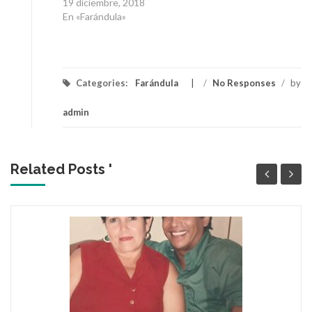
19 diciembre, 2018
En «Farándula»
Categories:
Farándula
/
No Responses
/
by
admin
Related Posts '