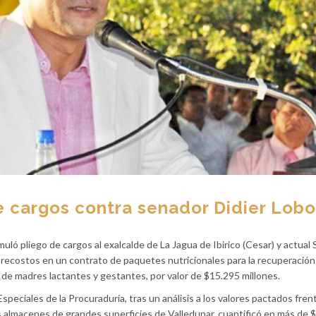
e cargos contra senador Didier Lobo
uló pliego de cargos al exalcalde de La Jagua de Ibirico (Cesar) y actual
brecostos en un contrato de paquetes nutricionales para la recuperación
 de madres lactantes y gestantes, por valor de $15.295 millones.
peciales de la Procuraduría, tras un análisis a los valores pactados frent
 almacenes de grandes superficies de Valledupar, cuantificó en más de 