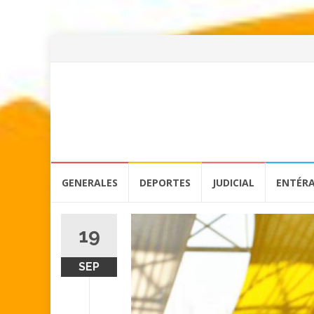
Skip
GENERALES
DEPORTES
JUDICIAL
ENTÉR
to
content
19
SEP