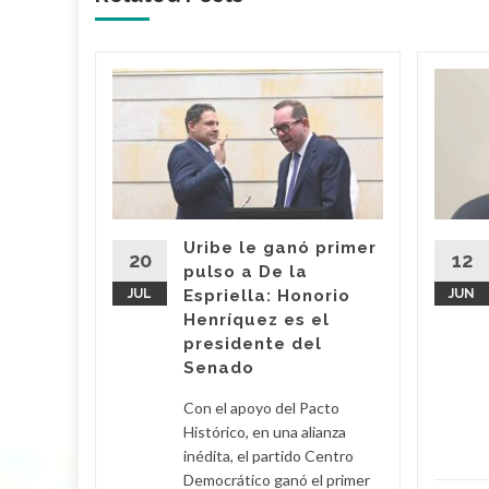
fonso
ndo a
el
Uribe le ganó primer
20
12
pulso a De la
JUL
Espriella: Honorio
JUN
 del
Henríquez es el
ectoral
presidente del
po
Senado
nero de
 visto en
Con el apoyo del Pacto
Histórico, en una alianza
inédita, el partido Centro
d More
Democrático ganó el primer