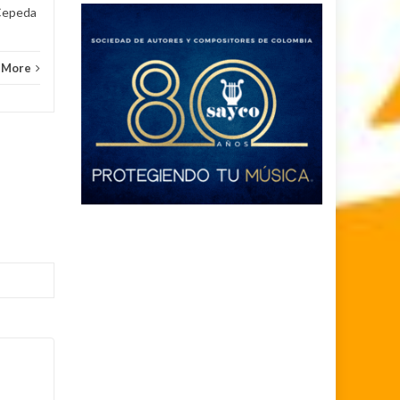
 Cepeda
 More