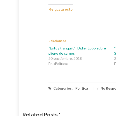
Me gusta esto:
Relacionado
“Estoy tranquilo”: Didier Lobo sobre
“
pliego de cargos
S
20 septiembre, 2018
2
En «Política»
E
Categories:
Política
/
No Resp
Related Posts '