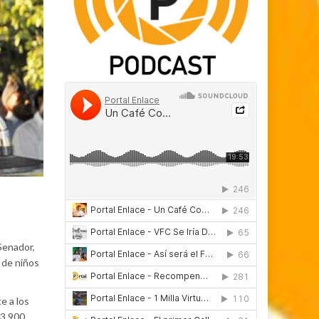
 Senador,
 de niños
e a los
$3.900