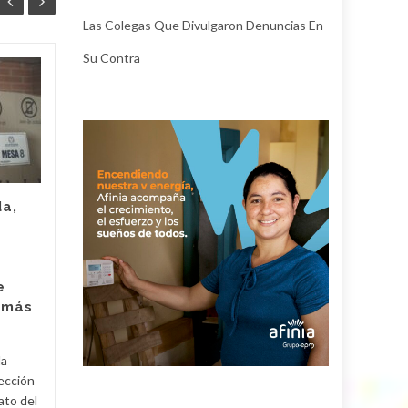
Las Colegas Que Divulgaron Denuncias En
Su Contra
En el Pacto Histórico
04
28
de Cesar hay fisuras:
JUN
egos e
MAY
incomodidades
ponen en peligro lo
que han logrado y
que Iván Cepeda
da,
triunfe
El resultado de la primera
vuelta en la elección
e
presidencial en Colombia
 más
aportó para que se reflejara
el estado en el que se
encuentra...
la
lección
Política
Read More
Políti
ato del