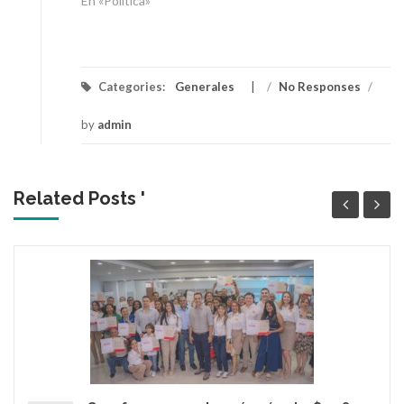
En «Política»
Categories:
Generales
/
No Responses
/
by
admin
Related Posts '