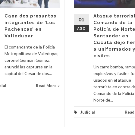
Caen dos presuntos
Ataque terroris
01
integrantes de ‘Los
Comando de la
Pachencas’ en
AGO
Policía de Nort
Valledupar
Santander en
Cúcuta dejó he
El comandante de la Policía
a uniformados 
Metropolitana de Valledupar,
civiles
coronel Germán Gómez,
anunció las capturas en la
Un carro bomba, ramp
capital del Cesar de dos...
explosivos y fusiles f
usados en el ataque
cial
Read More
terrorista en contra d
Comando de la Policía
Norte de...
Judicial
Read