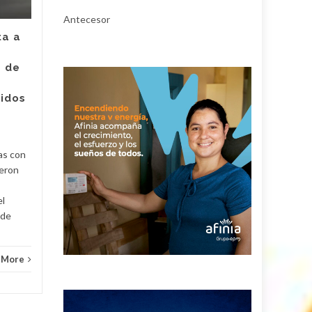
asesinato de la
empleada de Super
Antecesor
Giros en Valledupar
ta a
Un juez con funciones de
e de
control de garantías legalizó
Judici
la captura de Deimer José
ridos
Acosta Torregrosa, quien
y
debe afrontar un proceso...
Judicial
Read More
as con
ueron
el
 de
 More