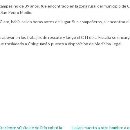
campesino de 39 años, fue encontrado en la zona rural del municipio de 
ío San Pedro Medio.
la Claro, había salido horas antes del lugar. Sus compañeros, al encontrar e
ra apoyar en los trabajos de rescate y luego el CTI de la Fiscalía se encarg
fue trasladado a Chiriguaná y puesto a disposición de Medicina Legal.
reciente súbita de río Frío cobró la
Hallan muerto a otro hombre a or