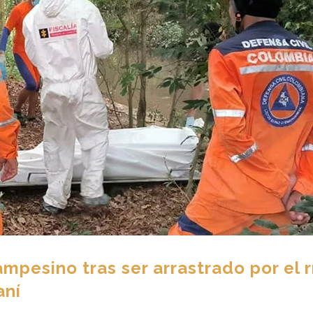
ampesino tras ser arrastrado por el r
aní