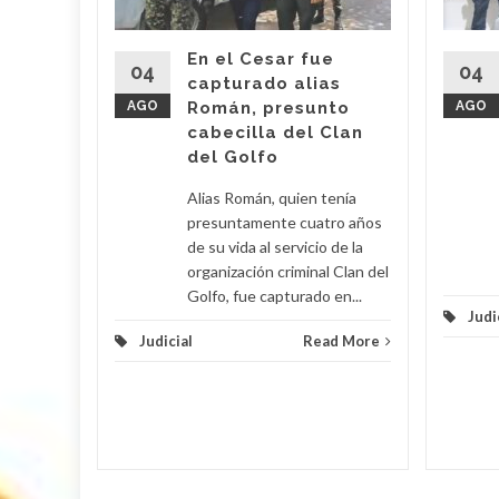
o' fue
imas
En el Cesar fue
r por
04
04
capturado alias
AGO
Román, presunto
AGO
cabecilla del Clan
d More
del Golfo
Alias Román, quien tenía
presuntamente cuatro años
de su vida al servicio de la
organización criminal Clan del
Golfo, fue capturado en...
Judi
Judicial
Read More