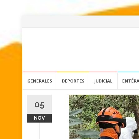
Skip
GENERALES
DEPORTES
JUDICIAL
ENTÉR
to
content
05
NOV