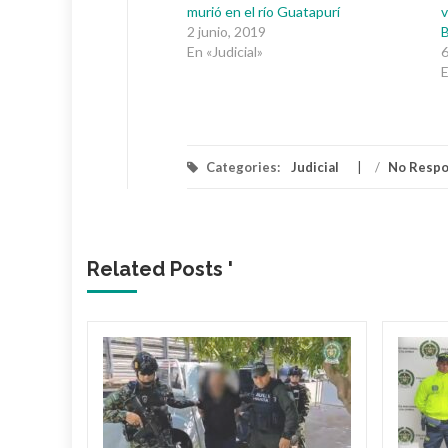
murió en el río Guatapurí
v
2 junio, 2019
En «Judicial»
6
E
Categories:
Judicial
/
No Resp
Related Posts '
 dueño
Mami’
 Araújo,