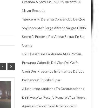
Creando A SAYCO: En 2025 Alcanzó Su
Mayor Recaudo
“Ejerceré Mi Defensa Convencido De Que
Soy Inocente”: Jorge Alfredo Vargas Habló
Sobre El Proceso Por Acoso Sexual En Su
Contra
En El Cesar Fue Capturado Alias Román,
Presunto Cabecilla Del Clan Del Golfo
Caen Dos Presuntos Integrantes De ‘Los
Pachencas’ En Valledupar
Juez legalizó la
¿Hubo Irregularidades En Contrataciones
30
24
captura de Deimer,
En El Hospital Rosario Pumarejo? La Nueva
JUL
el hombre capturado
JUL
por intento de
Agente Interventora Habló Sobre Su