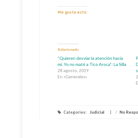
Me gusta esto:
Relacionado
“Quieren desviar la atención hacia
P
mi. Yo no maté a Tico Aroca”: La Silla
D
28 agosto, 2019
s
En «Generales»
2
E
Categories:
Judicial
/
No Resp