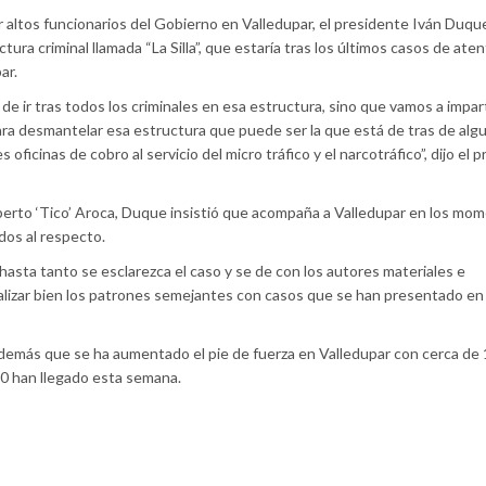
r altos funcionarios del Gobierno en Valledupar, el presidente Iván Duqu
ura criminal llamada “La Silla”, que estaría tras los últimos casos de ate
ar.
 ir tras todos los criminales en esa estructura, sino que vamos a impart
a desmantelar esa estructura que puede ser la que está de tras de alg
 oficinas de cobro al servicio del micro tráfico y el narcotráfico”, dijo el p
lberto ‘Tico’ Aroca, Duque insistió que acompaña a Valledupar en los mo
ados al respecto.
hasta tanto se esclarezca el caso y se de con los autores materiales e
nalizar bien los patrones semejantes con casos que se han presentado en 
además que se ha aumentado el pie de fuerza en Valledupar con cerca de
30 han llegado esta semana.