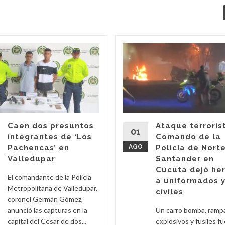
Caen dos presuntos
Ataque terroris
01
integrantes de ‘Los
Comando de la
Pachencas’ en
AGO
Policía de Nort
Valledupar
Santander en
Cúcuta dejó he
El comandante de la Policía
a uniformados 
Metropolitana de Valledupar,
civiles
coronel Germán Gómez,
anunció las capturas en la
Un carro bomba, ramp
capital del Cesar de dos...
explosivos y fusiles f