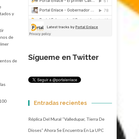
e
ntados y
ir
unos de
rimer
Sígueme en Twitter
mentos de
las
 100
Entradas recientes
Réplica Del Mural “Valledupar, Tierra De
Dioses” Ahora Se Encuentra En La UPC