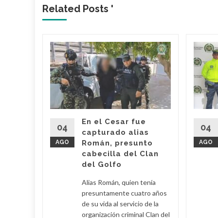
Related Posts '
 dueño
Mami’
 Araújo,
o' fue
imas
En el Cesar fue
r por
04
04
capturado alias
AGO
Román, presunto
AGO
cabecilla del Clan
d More
del Golfo
Alias Román, quien tenía
presuntamente cuatro años
de su vida al servicio de la
organización criminal Clan del