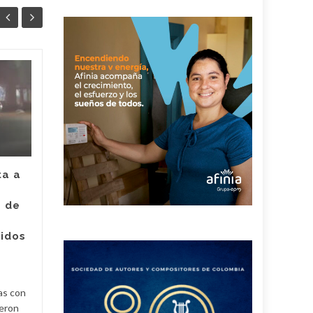
Juez legalizó la
30
24
captura de Deimer,
JUL
el hombre capturado
JUL
por intento de
asesinato de la
empleada de Super
Giros en Valledupar
ta a
Un juez con funciones de
e de
control de garantías legalizó
Judici
la captura de Deimer José
ridos
Acosta Torregrosa, quien
y
debe afrontar un proceso...
Judicial
Read More
as con
ueron