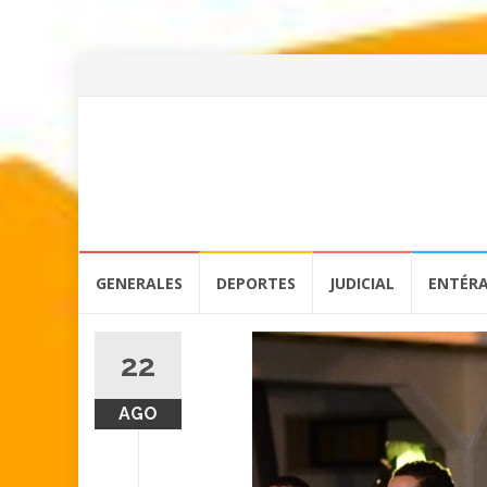
Skip
GENERALES
DEPORTES
JUDICIAL
ENTÉR
to
content
22
AGO