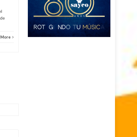
el
 de
 More