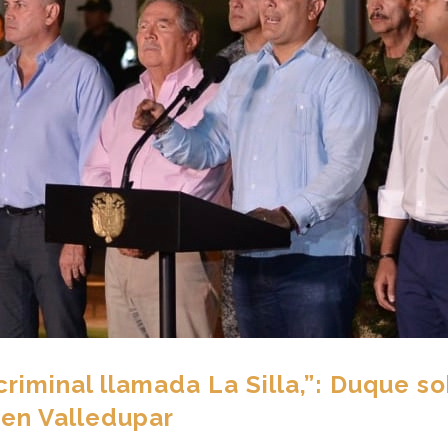
criminal llamada La Silla,”: Duque s
 en Valledupar