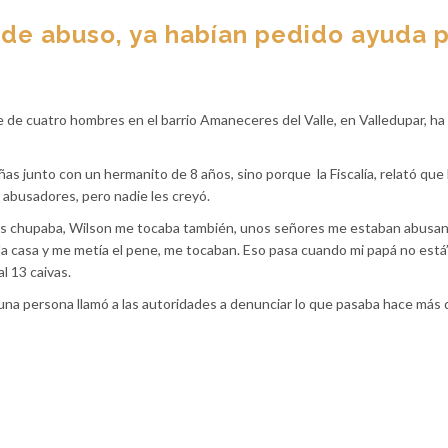
 de abuso, ya habían pedido ayuda 
e de cuatro hombres en el barrio Amaneceres del Valle, en Valledupar, ha
as junto con un hermanito de 8 años, sino porque la Fiscalía, relató que 
 abusadores, pero nadie les creyó.
os chupaba, Wilson me tocaba también, unos señores me estaban abusan
 la casa y me metía el pene, me tocaban. Eso pasa cuando mi papá no está”,
l 13 caivas.
 una persona llamó a las autoridades a denunciar lo que pasaba hace más 