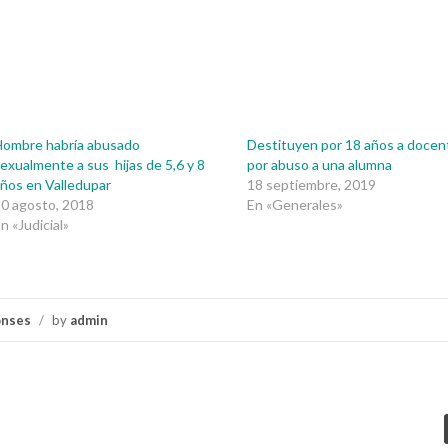
Hombre habría abusado
Destituyen por 18 años a docen
exualmente a sus hijas de 5,6 y 8
por abuso a una alumna
ños en Valledupar
18 septiembre, 2019
0 agosto, 2018
En «Generales»
n «Judicial»
onses
/
by
admin