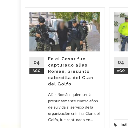
 dueño
Mami’
 Araújo,
o' fue
imas
En el Cesar fue
r por
04
04
capturado alias
AGO
Román, presunto
AGO
cabecilla del Clan
d More
del Golfo
Alias Román, quien tenía
presuntamente cuatro años
de su vida al servicio de la
organización criminal Clan del
Golfo, fue capturado en...
Judi