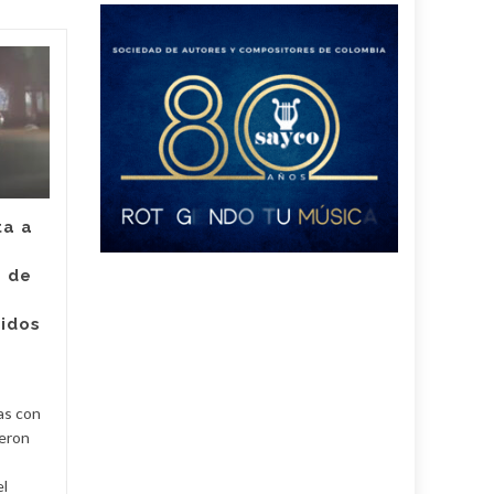
Juez legalizó la
30
24
captura de Deimer,
JUL
el hombre capturado
JUL
por intento de
asesinato de la
empleada de Super
Giros en Valledupar
ta a
Un juez con funciones de
e de
control de garantías legalizó
Judici
la captura de Deimer José
ridos
Acosta Torregrosa, quien
y
debe afrontar un proceso...
Judicial
Read More
as con
ueron
el