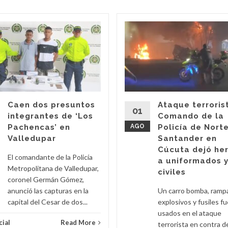
Caen dos presuntos
Ataque terroris
01
integrantes de ‘Los
Comando de la
Pachencas’ en
AGO
Policía de Nort
Valledupar
Santander en
Cúcuta dejó he
El comandante de la Policía
a uniformados 
Metropolitana de Valledupar,
civiles
coronel Germán Gómez,
anunció las capturas en la
Un carro bomba, ramp
capital del Cesar de dos...
explosivos y fusiles f
usados en el ataque
cial
Read More
terrorista en contra d