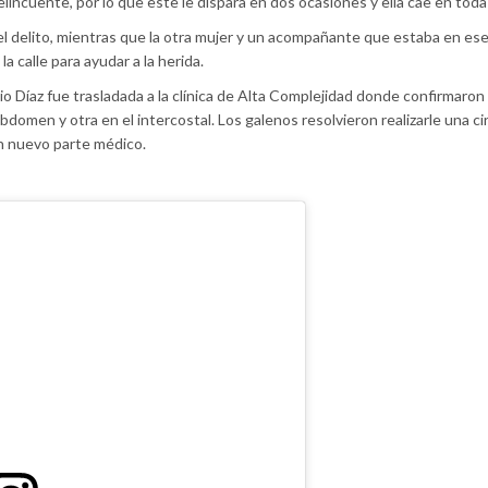
incuente, por lo que este le dispara en dos ocasiones y ella cae en toda l
del delito, mientras que la otra mujer y un acompañante que estaba en es
a calle para ayudar a la herida.
 Díaz fue trasladada a la clínica de Alta Complejidad donde confirmaron
bdomen y otra en el intercostal. Los galenos resolvieron realizarle una ci
n nuevo parte médico.