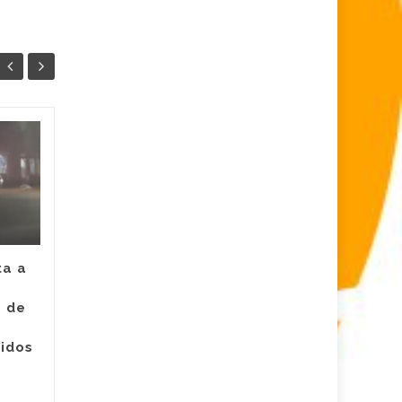
Juez legalizó la
30
24
captura de Deimer,
JUL
el hombre capturado
JUL
por intento de
asesinato de la
empleada de Super
Giros en Valledupar
ta a
Un juez con funciones de
e de
control de garantías legalizó
Judici
la captura de Deimer José
ridos
Acosta Torregrosa, quien
y
debe afrontar un proceso...