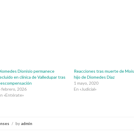
Diomedes Dionisio permanece
Reacciones tras muerte de Mois
ecluido en clínica de Valledupar tras
hijo de Diomedes Díaz
descompensación
1 mayo, 2020
 febrero, 2026
En «Judicial»
n «Entérate»
onses
/
by
admin