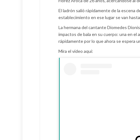
Flórez Aroca de 26 años, acercándose al del
El ladrón salió rápidamente de la escena 
establecimiento en ese lugar se van hasta l
La hermana del cantante Diomedes Dionisio
impactos de bala en su cuerpo: una en el a
rápidamente por lo que ahora se espera u
Mira el vídeo aquí: