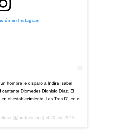
ación en Instagram
n hombre le disparó a Indira Isabel
 cantante Diomedes Dionisio Díaz. El
en el establecimiento ‘Las Tres D’, en el
Enlace
(@portalenlace) el
20 Jul, 2019 a las 6:37 PDT