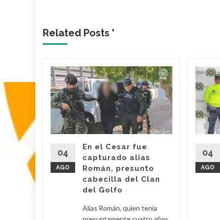
Related Posts '
 dueño
Mami’
 Araújo,
o' fue
imas
En el Cesar fue
r por
04
04
capturado alias
AGO
Román, presunto
AGO
cabecilla del Clan
d More
del Golfo
Alias Román, quien tenía
presuntamente cuatro años