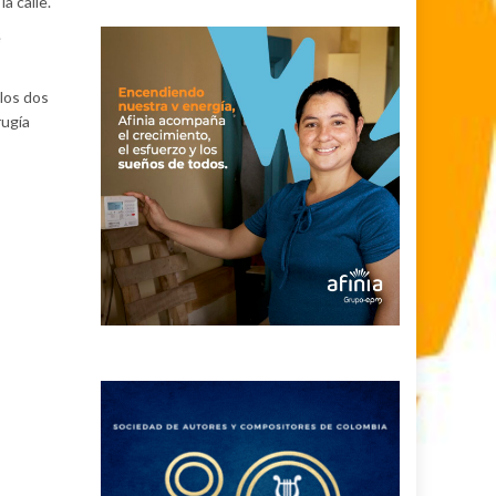
a calle.
e
 los dos
rugía