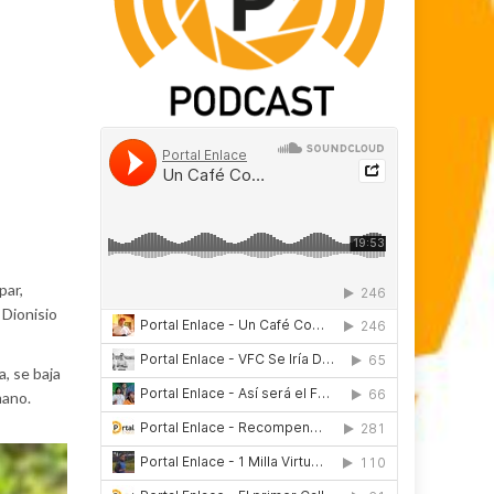
par,
 Dionisio
, se baja
mano.