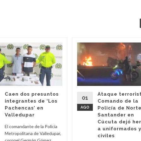
Caen dos presuntos
Ataque terroris
01
integrantes de ‘Los
Comando de la
Pachencas’ en
AGO
Policía de Nort
Valledupar
Santander en
Cúcuta dejó he
El comandante de la Policía
a uniformados 
Metropolitana de Valledupar,
civiles
coronel Germán Gómez,