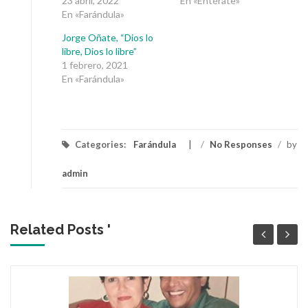
23 abril, 2022
En «Entérate»
En «Farándula»
Jorge Oñate, “Dios lo
libre, Dios lo libre”
1 febrero, 2021
En «Farándula»
Categories:
Farándula
/
No Responses
/
by
admin
Related Posts '