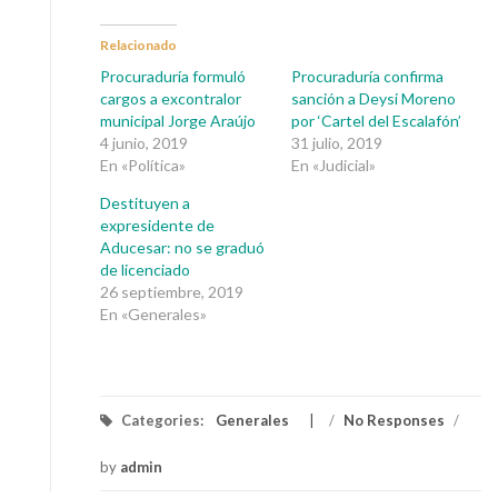
Relacionado
Procuraduría formuló
Procuraduría confirma
cargos a excontralor
sanción a Deysi Moreno
municipal Jorge Araújo
por ‘Cartel del Escalafón’
4 junio, 2019
31 julio, 2019
En «Política»
En «Judicial»
Destituyen a
expresidente de
Aducesar: no se graduó
de licenciado
26 septiembre, 2019
En «Generales»
Categories:
Generales
/
No Responses
/
by
admin