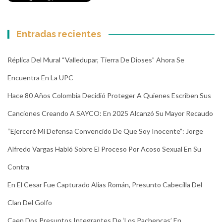
Entradas recientes
Réplica Del Mural “Valledupar, Tierra De Dioses” Ahora Se
Encuentra En La UPC
Hace 80 Años Colombia Decidió Proteger A Quienes Escriben Sus
Canciones Creando A SAYCO: En 2025 Alcanzó Su Mayor Recaudo
“Ejerceré Mi Defensa Convencido De Que Soy Inocente”: Jorge
Alfredo Vargas Habló Sobre El Proceso Por Acoso Sexual En Su
Contra
En El Cesar Fue Capturado Alias Román, Presunto Cabecilla Del
Clan Del Golfo
Caen Dos Presuntos Integrantes De ‘Los Pachencas’ En