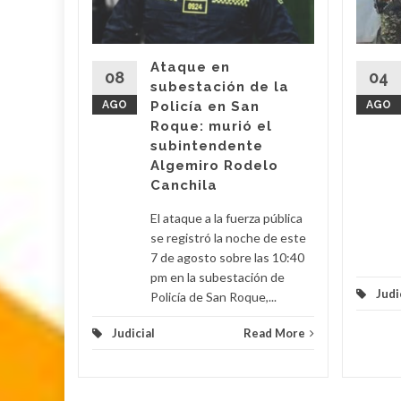
a
Super
dupar
Ataque en
08
04
subestación de la
es de
AGO
Policía en San
AGO
legalizó
Roque: murió el
r José
subintendente
quien
Algemiro Rodelo
ceso...
Canchila
d More
El ataque a la fuerza pública
se registró la noche de este
7 de agosto sobre las 10:40
pm en la subestación de
Judi
Policía de San Roque,...
Judicial
Read More