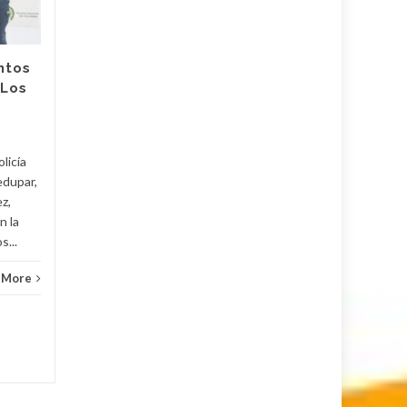
Santander en
Cúcuta dejó heridos
a uniformados y
civiles
ntos
‘Los
Un carro bomba, rampas con
explosivos y fusiles fueron
usados en el ataque
terrorista en contra del
licía
Comando de la Policía de
edupar,
Norte de...
z,
Judici
n la
Judicial
Read More
s...
 More