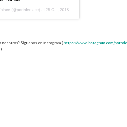
Enlace
(@portalenlace) el
25 Oct, 2018 a las 1:09 PDT
n nosotros? Síguenos en instagram (
https://www.instagram.com/portale
)