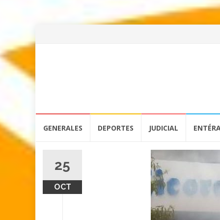
Skip
GENERALES
DEPORTES
JUDICIAL
ENTÉR
to
content
25
OCT