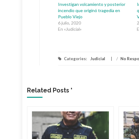
Investigan volcamiento y posterior
I
incendio que originó tragedia en
q
Pueblo Viejo
V
6 julio, 2020
2
En «Judicial»
E
Categories:
Judicial
/
No Resp
Related Posts '
la
imer,
turado