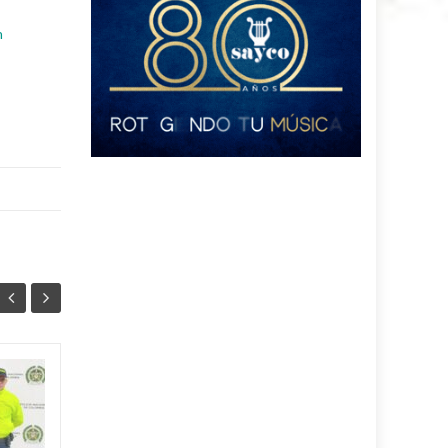
n
Ataque terrorista a
01
30
Comando de la
AGO
Policía de Norte de
JUL