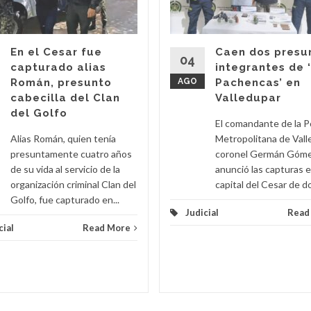
En el Cesar fue
Caen dos presu
04
capturado alias
integrantes de 
Román, presunto
AGO
Pachencas’ en
cabecilla del Clan
Valledupar
del Golfo
El comandante de la Po
Alias Román, quien tenía
Metropolitana de Vall
presuntamente cuatro años
coronel Germán Góme
de su vida al servicio de la
anunció las capturas e
organización criminal Clan del
capital del Cesar de do
Golfo, fue capturado en...
Judicial
Read
cial
Read More